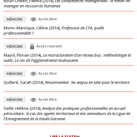
Boun-Cheikh, Fatima
(
2014
),
Les compétences managériales : le métier de
manager en ressources humaines
Accès libre
MÉMOIRE
Morin–Manrique, Céline
(
2014
),
Professeur de CFA, quelle
professionnalité ?
Accès restreint
MÉMOIRE
Mayol, Florian
(
2014
),
La restructuration d’un réseau bus : méthodologie et
outils. Le cas de l’agglomération toulousaine
Accès libre
MÉMOIRE
Quilleré, Sarah
(
2014
),
Wounmainkat : les wayuu en lutte pour le territoire
Accès libre
MÉMOIRE
Gellé, Hélène
(
2014
),
Analyse des pratiques professionnelles en accueil
périscolaire : le cas des agents territoriaux et des animateurs de la Ligue de
l'Enseignement de la Haute-Garonne
LIRE LA SUITE