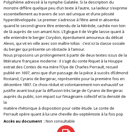
Polyphème adressé à la nymphe Galatée. Si la description du
monstre diffère quelque peu d’un texte à l’autre, sa laideur s’exprime
essentiellement au travers de son œil unique et d’une pilosité
hyperdéveloppée. Le premier s’adresse à l’être aimé in absentia
quand le second ignore être entendu de la Néréide, cachée non loin
de là auprès de son amant Acis. L’Eglogue II de Virgile laisse quant à
elle entendre le berger Corydon, éperdument amoureux du délicat
Alexis, qui vit en ville avec son maître Iollas : c’est ici la classe sociale
du berger qui présente un obstacle à l’amour.
Nous proposons un prolongement à partir de deux textes issus de la
littérature française moderne : il s’agit du conte Riquet à la Houppe
extrait des Contes de ma mère l’Oye de Charles Perrault, recueil
publié en 1697, ainsi que d’un passage de la pièce à succès d’Edmond
Rostand, Cyrano de Bergerac, représentée pour la première fois en
décembre 1897. Ce choix réduit et volontairement non-exhaustif se
justifie avant tout par la diffusion très large de Cyrano de Bergerac
auprès du public, son impact sur l’imaginaire collectif et la densité de
la
matière rhétorique à disposition pour cette étude. Le conte de
Perrault opère quant à lui une cheville dix-septièmiste à la fois pop
Accès au document
Non consultable