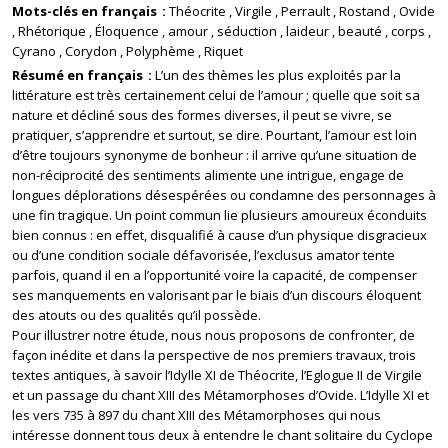
Mots-clés en français
Théocrite
Virgile
Perrault
Rostand
Ovide
Rhétorique
Éloquence
amour
séduction
laideur
beauté
corps
Cyrano
Corydon
Polyphème
Riquet
Résumé en français
L’un des thèmes les plus exploités par la
littérature est très certainement celui de l’amour ; quelle que soit sa
nature et décliné sous des formes diverses, il peut se vivre, se
pratiquer, s’apprendre et surtout, se dire. Pourtant, l’amour est loin
d’être toujours synonyme de bonheur : il arrive qu’une situation de
non-réciprocité des sentiments alimente une intrigue, engage de
longues déplorations désespérées ou condamne des personnages à
une fin tragique. Un point commun lie plusieurs amoureux éconduits
bien connus : en effet, disqualifié à cause d’un physique disgracieux
ou d’une condition sociale défavorisée, l’exclusus amator tente
parfois, quand il en a l’opportunité voire la capacité, de compenser
ses manquements en valorisant par le biais d’un discours éloquent
des atouts ou des qualités qu’il possède.
Pour illustrer notre étude, nous nous proposons de confronter, de
façon inédite et dans la perspective de nos premiers travaux, trois
textes antiques, à savoir l’Idylle XI de Théocrite, l’Eglogue II de Virgile
et un passage du chant XIII des Métamorphoses d’Ovide. L’Idylle XI et
les vers 735 à 897 du chant XIII des Métamorphoses qui nous
intéresse donnent tous deux à entendre le chant solitaire du Cyclope