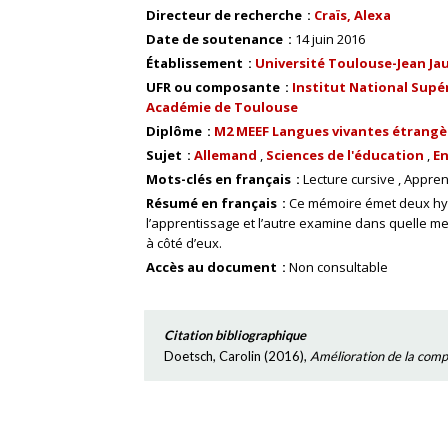
Directeur de recherche
Craïs, Alexa
Date de soutenance
14 juin 2016
Établissement
Université Toulouse-Jean Ja
UFR ou composante
Institut National Supér
Académie de Toulouse
Diplôme
M2 MEEF Langues vivantes étrangè
Sujet
Allemand
Sciences de l'éducation
E
Mots-clés en français
Lecture cursive
Appren
Résumé en français
Ce mémoire émet deux hypo
l’apprentissage et l’autre examine dans quelle me
à côté d’eux.
Accès au document
Non consultable
Citation bibliographique
Doetsch, Carolin
(
2016
),
Amélioration de la compré