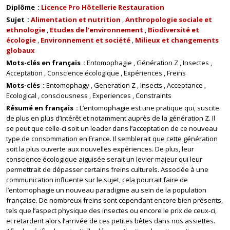
Diplôme
Licence Pro Hôtellerie Restauration
Sujet
Alimentation et nutrition
Anthropologie sociale et
ethnologie
Etudes de l'environnement
Biodiversité et
écologie
Environnement et société
Milieux et changements
globaux
Mots-clés en français
Entomophagie
Génération Z
Insectes
Acceptation
Conscience écologique
Expériences
Freins
Mots-clés
Entomophagy
Generation Z
Insects
Acceptance
Ecological
consciousness
Experiences
Constraints
Résumé en français
L’entomophagie est une pratique qui, suscite
de plus en plus d’intérêt et notamment auprès de la génération Z. Il
se peut que celle-ci soit un leader dans l’acceptation de ce nouveau
type de consommation en France. Il semblerait que cette génération
soit la plus ouverte aux nouvelles expériences. De plus, leur
conscience écologique aiguisée serait un levier majeur qui leur
permettrait de dépasser certains freins culturels. Associée à une
communication influente sur le sujet, cela pourrait faire de
l’entomophagie un nouveau paradigme au sein de la population
française. De nombreux freins sont cependant encore bien présents,
tels que l’aspect physique des insectes ou encore le prix de ceux-ci,
et retardent alors l’arrivée de ces petites bêtes dans nos assiettes.