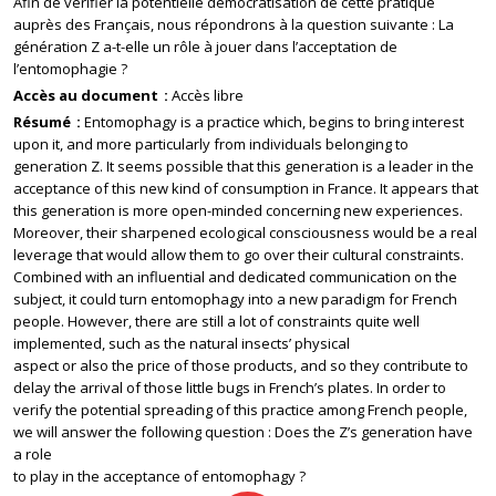
Afin de vérifier la potentielle démocratisation de cette pratique
auprès des Français, nous répondrons à la question suivante : La
génération Z a-t-elle un rôle à jouer dans l’acceptation de
l’entomophagie ?
Accès au document
Accès libre
Résumé
Entomophagy is a practice which, begins to bring interest
upon it, and more particularly from individuals belonging to
generation Z. It seems possible that this generation is a leader in the
acceptance of this new kind of consumption in France. It appears that
this generation is more open-minded concerning new experiences.
Moreover, their sharpened ecological consciousness would be a real
leverage that would allow them to go over their cultural constraints.
Combined with an influential and dedicated communication on the
subject, it could turn entomophagy into a new paradigm for French
people. However, there are still a lot of constraints quite well
implemented, such as the natural insects’ physical
aspect or also the price of those products, and so they contribute to
delay the arrival of those little bugs in French’s plates. In order to
verify the potential spreading of this practice among French people,
we will answer the following question : Does the Z’s generation have
a role
to play in the acceptance of entomophagy ?