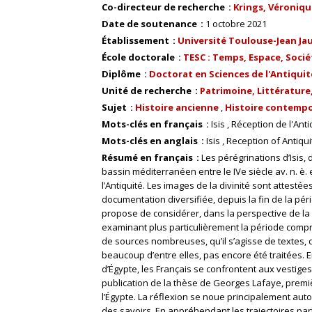
Co-directeur de recherche
Krings, Véronique 
Date de soutenance
1 octobre 2021
Établissement
Université Toulouse-Jean Ja
École doctorale
TESC : Temps, Espace, Socié
Diplôme
Doctorat en Sciences de l'Antiquit
Unité de recherche
Patrimoine, Littérature,
Sujet
Histoire ancienne
Histoire contemp
Mots-clés en français
Isis
Réception de l'Anti
Mots-clés en anglais
Isis
Reception of Antiqui
Résumé en français
Les pérégrinations d’Isis, 
bassin méditerranéen entre le IVe siècle av. n. è. e
l’Antiquité. Les images de la divinité sont attesté
documentation diversifiée, depuis la fin de la pé
propose de considérer, dans la perspective de la r
examinant plus particulièrement la période compris
de sources nombreuses, qu’il s’agisse de textes, d
beaucoup d’entre elles, pas encore été traitées. 
d’Égypte, les Français se confrontent aux vestiges 
publication de la thèse de Georges Lafaye, premiè
l’Égypte. La réflexion se noue principalement autou
des savoirs. En appréhendant les trajectoires part