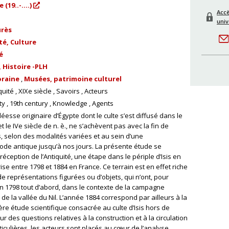
(19..-....)
Ac
univ
urès
té, Culture
é
 Histoire -PLH
oraine
Musées, patrimoine culturel
quité
XIXe siècle
Savoirs
Acteurs
ty
19th century
Knowledge
Agents
déesse originaire d’Égypte dont le culte s’est diffusé dans le
t le IVe siècle de n. è., ne s’achèvent pas avec la fin de
es, selon des modalités variées et au sein d’une
riode antique jusqu’à nos jours. La présente étude se
éception de l’Antiquité, une étape dans le périple d’Isis en
e entre 1798 et 1884 en France. Ce terrain est en effet riche
e représentations figurées ou d’objets, qui n’ont, pour
En 1798 tout d’abord, dans le contexte de la campagne
de la vallée du Nil. L’année 1884 correspond par ailleurs à la
re étude scientifique consacrée au culte d’Isis hors de
r des questions relatives à la construction et à la circulation
iculières, les acteurs sont placés au cœur de l’analyse