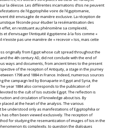
 sur la déesse. Les différentes incarnations d’Isis ne peuvent
stations de l’égyptophilie voire de l’égyptomanie,
vent été envisagée de manière exclusive. La réception de
uristique féconde pour étudier la resémantisation des
n effet, en restituant au phénomène sa complexité,
s et d’envisager l’Antiquité égyptienne à la fois comme «
, il n’existe pas une manière de « recevoir » Isis, mais cette
ess originally from Egypt whose cult spread throughout the
nd the 4th century AD, did not conclude with the end of
arious ways and documents, from ancient times to the present
rspective of the reception of Antiquity, a stage in the journey
d between 1798 and 1884 in France. Indeed, numerous sources
ring the campaign led by Bonaparte in Egypt and Syria, the
 The year 1884 also corresponds to the publication of
evoted to the cult of Isis outside Egypt. The reflection is
ruction and circulation of knowledge about Isis. By
e placed at the heart of the analysis. The various
t be understood only as manifestations of Egyptophilia or
has often been viewed exclusively. The reception of
ethod for studying the resemantization of images of Isis in the
e phenomenon its complexity, to question the dialogues