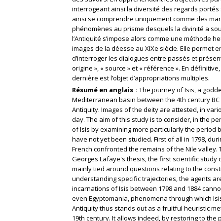
interrogeant ainsi la diversité des regards portés
ainsi se comprendre uniquement comme des manife
phénomènes au prisme desquels la divinité a sou
l’Antiquité s’impose alors comme une méthode he
images de la déesse au XIXe siècle. Elle permet e
d’interroger les dialogues entre passés et présent
origine », « source » et « référence ». En définitive
dernière est l’objet d’appropriations multiples.
Résumé en anglais
The journey of Isis, a godd
Mediterranean basin between the 4th century BC a
Antiquity. Images of the deity are attested, in v
day. The aim of this study is to consider, in the pe
of Isis by examining more particularly the perio
have not yet been studied. First of all in 1798, du
French confronted the remains of the Nile valley.
Georges Lafaye's thesis, the first scientific study d
mainly tied around questions relating to the const
understanding specific trajectories, the agents ar
incarnations of Isis between 1798 and 1884 canno
even Egyptomania, phenomena through which Isis 
Antiquity thus stands out as a fruitful heuristic m
19th century. It allows indeed, by restoring to th