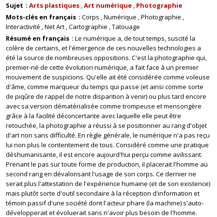
Sujet
Arts plastiques
Art numérique
Photographie
Mots-clés en français
Corps
Numérique
Photographie
Interactivité
Net Art
Cartographie
Tatouage
Résumé en français
Le numérique a, de tout temps, suscité la
colère de certains, et l'émergence de ces nouvelles technologies a
été la source de nombreuses oppositions. C'est la photographie qui,
premier-né de cette évolution numérique, a fait face à un premier
mouvement de suspicions. Qu'elle ait été considérée comme voleuse
d'âme, comme marqueur du temps qui passe (et ainsi comme sorte
de piqûre de rappel de notre disparition à venir) ou plus tard encore
avec sa version dématérialisée comme trompeuse et mensongère
grâce à la facilité déconcertante avec laquelle elle peut être
retouchée, la photographie a réussi à se positionner au rang d'objet
d'art non sans difficulté. En règle générale, le numérique n'a pas reçu
lui non plus le contentement de tous. Considéré comme une pratique
déshumanisante, il est encore aujourd'hui perçu comme avilissant.
Prenant le pas sur toute forme de production, il placerait l'homme au
second rang en dévalorisant l'usage de son corps. Ce dernier ne
serait plus l'attestation de l'expérience humaine (et de son existence)
mais plutôt sorte d'outil secondaire à la réception d'information et
témoin passif d'une société dont l'acteur phare (la machine) s'auto-
développerait et évoluerait sans n'avoir plus besoin de l'homme.