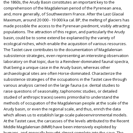
the 1860s, the Arudy Basin constitutes an important key to the
comprehension of the Magdalenian period of the Pyrenean area,
and, more generally, of Southwestern France. After the Last Glacial
Maximum, around 20 000 - 19 000 ka cal. BP, the melting of glaciers has
made possible the access to the Pyrenean piedmont, visibly attracting
populations. The attraction of this region, and particularly the Arudy
basin, could be to some extend be explained by the variety of
ecological niches, which enable the acquisition of various resources.
The Tastet cave contributes to the documentation of Magdalenian
subsistence strategies, even representing an interesting observation
laboratory on that topic, due to a Reindeer-dominated faunal spectra,
that being a unique case in the Arudy basin, whereas other
archaeological sites are often Horse-dominated. Characterize the
subsistence strategies of the occupations in the Tastet cave through
various analysis carried on the large fauna (i.e. dental studies to
raise questions of seasonality, taphonomic studies, or detailed
studied of anthropic traces) seems primordial to understand the
methods of occupation of the Magdalenian people at the scale of the
Arudy basin, or even the regional scale, and thus, enrich the data
which allows us to establish large-scale paleoenvironmental models.
At the Tastet cave, the carcasses of the levels attributed to the Recent
Middle Magdalenian (MMR) have been intensively exploited by
humans, and generally brought almost complete into the cave. The