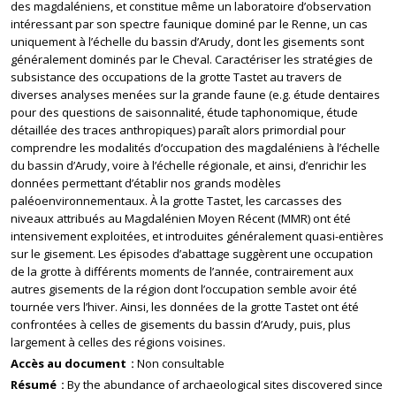
des magdaléniens, et constitue même un laboratoire d’observation
intéressant par son spectre faunique dominé par le Renne, un cas
uniquement à l’échelle du bassin d’Arudy, dont les gisements sont
généralement dominés par le Cheval. Caractériser les stratégies de
subsistance des occupations de la grotte Tastet au travers de
diverses analyses menées sur la grande faune (e.g. étude dentaires
pour des questions de saisonnalité, étude taphonomique, étude
détaillée des traces anthropiques) paraît alors primordial pour
comprendre les modalités d’occupation des magdaléniens à l’échelle
du bassin d’Arudy, voire à l’échelle régionale, et ainsi, d’enrichir les
données permettant d’établir nos grands modèles
paléoenvironnementaux. À la grotte Tastet, les carcasses des
niveaux attribués au Magdalénien Moyen Récent (MMR) ont été
intensivement exploitées, et introduites généralement quasi-entières
sur le gisement. Les épisodes d’abattage suggèrent une occupation
de la grotte à différents moments de l’année, contrairement aux
autres gisements de la région dont l’occupation semble avoir été
tournée vers l’hiver. Ainsi, les données de la grotte Tastet ont été
confrontées à celles de gisements du bassin d’Arudy, puis, plus
largement à celles des régions voisines.
Accès au document
Non consultable
Résumé
By the abundance of archaeological sites discovered since