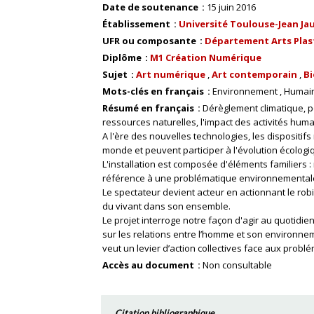
Date de soutenance
15 juin 2016
Établissement
Université Toulouse-Jean Ja
UFR ou composante
Département Arts Plas
Diplôme
M1 Création Numérique
Sujet
Art numérique
Art contemporain
Bi
Mots-clés en français
Environnement
Humai
Résumé en français
Dérèglement climatique, po
ressources naturelles, l'impact des activités huma
A l'ère des nouvelles technologies, les dispositif
monde et peuvent participer à l'évolution écologiq
L'installation est composée d'éléments familiers : 
référence à une problématique environnementale 
Le spectateur devient acteur en actionnant le robin
du vivant dans son ensemble.
Le projet interroge notre façon d'agir au quotidien
sur les relations entre l’homme et son environneme
veut un levier d’action collectives face aux probl
Accès au document
Non consultable
Citation bibliographique