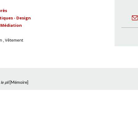
urès
tiques - Design
t Médiation
n
Vêtement
le pli
[
Mémoire
]