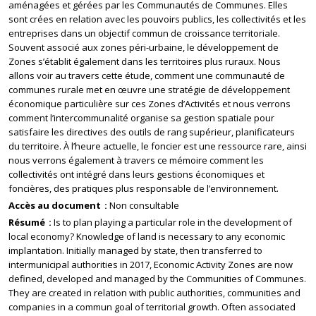
aménagées et gérées par les Communautés de Communes. Elles
sont crées en relation avec les pouvoirs publics, les collectivités et les
entreprises dans un objectif commun de croissance territoriale.
Souvent associé aux zones péri-urbaine, le développement de
Zones s’établit également dans les territoires plus ruraux. Nous
allons voir au travers cette étude, comment une communauté de
communes rurale met en œuvre une stratégie de développement
économique particulière sur ces Zones d’Activités et nous verrons
comment l’intercommunalité organise sa gestion spatiale pour
satisfaire les directives des outils de rang supérieur, planificateurs
du territoire. À l’heure actuelle, le foncier est une ressource rare, ainsi
nous verrons également à travers ce mémoire comment les
collectivités ont intégré dans leurs gestions économiques et
foncières, des pratiques plus responsable de l’environnement.
Accès au document
Non consultable
Résumé
Is to plan playing a particular role in the development of
local economy? Knowledge of land is necessary to any economic
implantation. Initially managed by state, then transferred to
intermunicipal authorities in 2017, Economic Activity Zones are now
defined, developed and managed by the Communities of Communes.
They are created in relation with public authorities, communities and
companies in a commun goal of territorial growth. Often associated