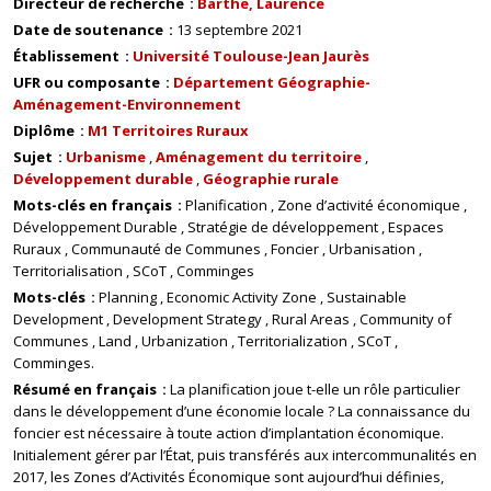
Directeur de recherche
Barthe, Laurence
Date de soutenance
13 septembre 2021
Établissement
Université Toulouse-Jean Jaurès
UFR ou composante
Département Géographie-
Aménagement-Environnement
Diplôme
M1 Territoires Ruraux
Sujet
Urbanisme
Aménagement du territoire
Développement durable
Géographie rurale
Mots-clés en français
Planification
Zone d’activité économique
Développement Durable
Stratégie de développement
Espaces
Ruraux
Communauté de Communes
Foncier
Urbanisation
Territorialisation
SCoT
Comminges
Mots-clés
Planning
Economic Activity Zone
Sustainable
Development
Development Strategy
Rural Areas
Community of
Communes
Land
Urbanization
Territorialization
SCoT
Comminges.
Résumé en français
La planification joue t-elle un rôle particulier
dans le développement d’une économie locale ? La connaissance du
foncier est nécessaire à toute action d’implantation économique.
Initialement gérer par l’État, puis transférés aux intercommunalités en
2017, les Zones d’Activités Économique sont aujourd’hui définies,