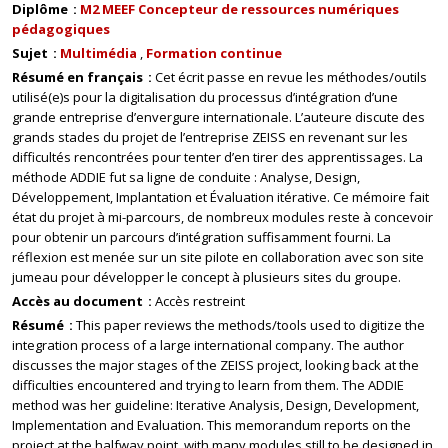
Diplôme
M2 MEEF Concepteur de ressources numériques
pédagogiques
Sujet
Multimédia
Formation continue
Résumé en français
Cet écrit passe en revue les méthodes/outils
utilisé(e)s pour la digitalisation du processus d’intégration d’une
grande entreprise d’envergure internationale. L’auteure discute des
grands stades du projet de l’entreprise ZEISS en revenant sur les
difficultés rencontrées pour tenter d’en tirer des apprentissages. La
méthode ADDIE fut sa ligne de conduite : Analyse, Design,
Développement, Implantation et Évaluation itérative. Ce mémoire fait
état du projet à mi-parcours, de nombreux modules reste à concevoir
pour obtenir un parcours d’intégration suffisamment fourni. La
réflexion est menée sur un site pilote en collaboration avec son site
jumeau pour développer le concept à plusieurs sites du groupe.
Accès au document
Accès restreint
Résumé
This paper reviews the methods/tools used to digitize the
integration process of a large international company. The author
discusses the major stages of the ZEISS project, looking back at the
difficulties encountered and trying to learn from them. The ADDIE
method was her guideline: Iterative Analysis, Design, Development,
Implementation and Evaluation. This memorandum reports on the
project at the halfway point, with many modules still to be designed in