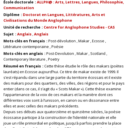
École doctorale
ALLPH@ : Arts, Lettres, Langues, Philosophie,
Communication
Diplôme
Doctorat en Langues, Littératures, Arts et
Civilisations du Monde Anglophone
Unité de recherche
Centre for Anglophone Studies - CAS
Sujet
Anglais
Anglais
Mots-clés en français
Post-dévolution
Makar
Ecosse
Littérature contemporaine
Poésie
Mots-clés en anglais
Post-Devolution
Makar
Scotland
Contemporary literature
Poetry
Résumé en français
Cette thèse étudie le rôle des makars (poètes
lauréats) en Ecosse aujourd’hui. Ce titre de makar existe de 1999. Il
s’est répandu dans une large partie du territoire écossais et il existe
des makars pour des quartiers, des villes, des régions et pour le pays
entier (dans ce cas, il s’agit du « Scots Makar »). Cette thèse examine
l’appartenance de la voix de ces makars et la manière dont ces
différentes voix sont à l’unisson, en canon ou en dissonance entre
elles et avec celles des makars précédents.
Depuis ses débuts aux quatorzième et quinzième siècles, la poésie
écossaise participe à la construction de l’identité nationale et elle
joue un rôle primordial en politique, jusqu’à parfois prendre la place