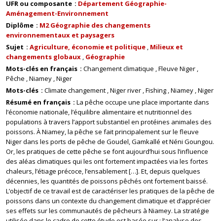
UFR ou composante
Département Géographie-
Aménagement-Environnement
Diplôme
M2 Géographie des changements
environnementaux et paysagers
Sujet
Agriculture, économie et politique
Milieux et
changements globaux
Géographie
Mots-clés en français
Changement climatique
Fleuve Niger
Pêche
Niamey
Niger
Mots-clés
Climate changement
Niger river
Fishing
Niamey
Niger
Résumé en français
La pêche occupe une place importante dans
l’économie nationale, l’équilibre alimentaire et nutritionnel des
populations à travers l’apport substantiel en protéines animales des
poissons. À Niamey, la pêche se fait principalement sur le fleuve
Niger dans les ports de pêche de Goudel, Gamkallé et Néni Goungou.
Or, les pratiques de cette pêche se font aujourd’hui sous l’influence
des aléas climatiques qui les ont fortement impactées via les fortes
chaleurs, l’étiage précoce, l’ensablement […]. Et, depuis quelques
décennies, les quantités de poissons pêchés ont fortement baissé.
L’objectif de ce travail est de caractériser les pratiques de la pêche de
poissons dans un contexte du changement climatique et d’apprécier
ses effets sur les communautés de pêcheurs à Niamey. La stratégie
utilisée dans le cadre de cette étude est basée sur : l’analyse des