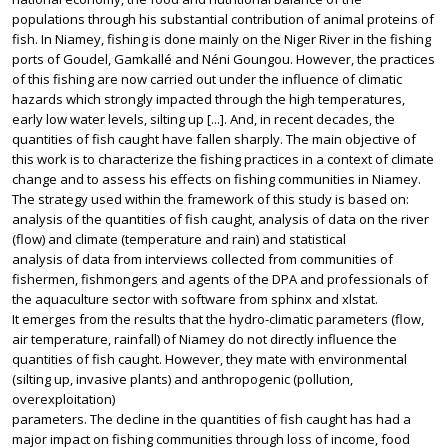
populations through his substantial contribution of animal proteins of
fish. In Niamey, fishing is done mainly on the Niger River in the fishing
ports of Goudel, Gamkallé and Néni Goungou. However, the practices
of this fishing are now carried out under the influence of climatic
hazards which strongly impacted through the high temperatures,
early low water levels, silting up [...]. And, in recent decades, the
quantities of fish caught have fallen sharply. The main objective of
this work is to characterize the fishing practices in a context of climate
change and to assess his effects on fishing communities in Niamey.
The strategy used within the framework of this study is based on:
analysis of the quantities of fish caught, analysis of data on the river
(flow) and climate (temperature and rain) and statistical
analysis of data from interviews collected from communities of
fishermen, fishmongers and agents of the DPA and professionals of
the aquaculture sector with software from sphinx and xlstat.
It emerges from the results that the hydro-climatic parameters (flow,
air temperature, rainfall) of Niamey do not directly influence the
quantities of fish caught. However, they mate with environmental
(silting up, invasive plants) and anthropogenic (pollution,
overexploitation)
parameters. The decline in the quantities of fish caught has had a
major impact on fishing communities through loss of income, food