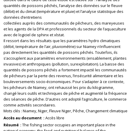
quantités de poissons pêchés, l’analyse des données sur le fleuve
(débit) et du climat (température et pluie) et l’analyse statistique des
données d’entretiens
collectées auprès des communautés de pêcheurs, des mareyeuses
et les agents de la DPA et professionnels du secteur de l’aquaculture
avec de logiciel de sphinx et xlstat.
Il ressort dans les résultats que les paramètres hydro climatiques
(débit, température de l’air, pluviométrie) sur Niamey n’influencent
pas directement les quantités de poissons pêchés. Toutefois, ils
s’accouplent aux paramètres environnements (ensablement, plantes
invasives) et anthropiques (pollution, surexploitation). La baisse des
quantités de poissons pêchés a fortement impacté les communautés
de pêcheurs par la perte des revenus, l’insécurité alimentaire et les
bouleversements socio-économiques. Pour s’adapter à ce contexte,
les pêcheurs de Niamey, ont rehaussé les prix du kilogramme,
changé leurs outils et techniques de pêche et augmenté la fréquence
des séances de pêche. D’autres ont adopté l’agriculture, le commerce
comme activités secondaires.
Mots clés : Niamey, Niger, Fleuve Niger, Pêche, Changement climatique
Accès au document
Accès libre
Résumé
The fishing sector occupies an important place in the
national economy, the food and nutritional balance of the