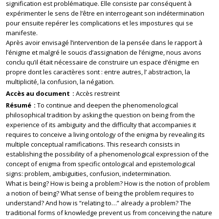
signification est problématique. Elle consiste par conséquent à
expérimenter le sens de l’être en interrogeant son indétermination
pour ensuite repérer les complications et les impostures qui se
manifeste.
Après avoir envisagé l’intervention de la pensée dans le rapport à
l’énigme et malgré le soucis d’assignation de l’énigme, nous avons
conclu qu’il était nécessaire de construire un espace d’énigme en
propre dont les caractères sont : entre autres, l’ abstraction, la
multiplicité, la confusion, la négation.
Accès au document
Accès restreint
Résumé
To continue and deepen the phenomenological
philosophical tradition by asking the question on being from the
experience of its ambiguity and the difficulty that accompanies it
requires to conceive a living ontology of the enigma by revealing its
multiple conceptual ramifications. This research consists in
establishing the possibility of a phenomenological expression of the
concept of enigma from specific ontological and epistemological
signs: problem, ambiguities, confusion, indetermination.
What is being? How is being a problem? How is the notion of problem
a notion of being? What sense of being the problem requires to
understand? And how is “relating to…” already a problem? The
traditional forms of knowledge prevent us from conceiving the nature