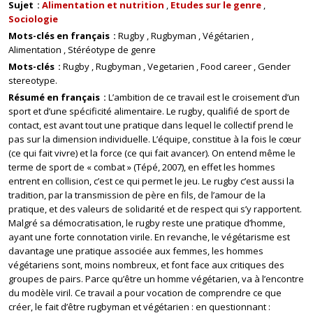
Sujet
Alimentation et nutrition
Etudes sur le genre
Sociologie
Mots-clés en français
Rugby
Rugbyman
Végétarien
Alimentation
Stéréotype de genre
Mots-clés
Rugby
Rugbyman
Vegetarien
Food career
Gender
stereotype.
Résumé en français
L’ambition de ce travail est le croisement d’un
sport et d’une spécificité alimentaire. Le rugby, qualifié de sport de
contact, est avant tout une pratique dans lequel le collectif prend le
pas sur la dimension individuelle. L’équipe, constitue à la fois le cœur
(ce qui fait vivre) et la force (ce qui fait avancer). On entend même le
terme de sport de « combat » (Tépé, 2007), en effet les hommes
entrent en collision, c’est ce qui permet le jeu. Le rugby c’est aussi la
tradition, par la transmission de père en fils, de l’amour de la
pratique, et des valeurs de solidarité et de respect qui s’y rapportent.
Malgré sa démocratisation, le rugby reste une pratique d’homme,
ayant une forte connotation virile. En revanche, le végétarisme est
davantage une pratique associée aux femmes, les hommes
végétariens sont, moins nombreux, et font face aux critiques des
groupes de pairs. Parce qu’être un homme végétarien, va à l’encontre
du modèle viril. Ce travail a pour vocation de comprendre ce que
créer, le fait d’être rugbyman et végétarien : en questionnant :