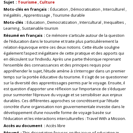
Sujet
Tourisme
Culture
Mots-clés en français
Éducation
Démocratisation
Interculturel
Inégalités
Apprentissage
Tourisme durable
Mots-clés
Education
Democratization
Intercultural
Inequalties
Learning
Sustainable tourism
Résumé en français
Ce mémoire s’articule autour de la question
de l’éducation dans le tourisme et traite plus particulièrement la
relation équivoque entre ces deux notions. Cette étude souligne
également l’aspect inégalitaire de cette pratique et des apports qui
en découlent sur l’individu. Après une partie théorique reprenant
l’ensemble des connaissances et des principes requis pour
appréhender le sujet, l’étude amène à s’interroger dans un premier
temps sur la portée éducative du tourisme. Il s’agit de se questionner
sur la diversité des apprentissages permis par le voyage. Ensuite, il
est question d’apporter une réflexion sur l’importance de s’éduquer
pour surmonter l’épreuve du voyage et se sensibiliser aux enjeux
durables. Ces différentes approches se concrétisent par l’étude
concrète d’une organisation non gouvernementale investie dans le
développement d’une nouvelle forme de voyage basée sur
l’éducation et les interactions interculturelles : Travel With a Mission.
Accès au document
Accès libre
Résumé
This dissertation focuses on the issue of education in