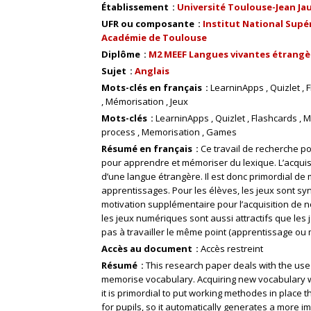
Établissement
Université Toulouse-Jean Ja
UFR ou composante
Institut National Supér
Académie de Toulouse
Diplôme
M2 MEEF Langues vivantes étrangèr
Sujet
Anglais
Mots-clés en français
LearninApps
Quizlet
F
Mémorisation
Jeux
Mots-clés
LearninApps
Quizlet
Flashcards
M
process
Memorisation
Games
Résumé en français
Ce travail de recherche po
pour apprendre et mémoriser du lexique. L’acquisi
d’une langue étrangère. Il est donc primordial de
apprentissages. Pour les élèves, les jeux sont
motivation supplémentaire pour l’acquisition de n
les jeux numériques sont aussi attractifs que les
pas à travailler le même point (apprentissage ou 
Accès au document
Accès restreint
Résumé
This research paper deals with the use 
memorise vocabulary. Acquiring new vocabulary wo
it is primordial to put working methodes in plac
for pupils, so it automatically generates a more i