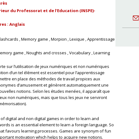
urès
ieur du Professorat et de l'Education (INSPE)-
es : Anglais
lashcards
Memory game
Morpion
Lexique
Apprentissage
emory game
Noughts and crosses
Vocabulary
Learning
rte sur l’utilisation de jeux numériques et non numériques
tion d’un tel élément est essentiel pour l’apprentissage
 mettre en place des méthodes de travail propices aux
 synonymes d’amusement et génèrent automatiquement une
ouvelles notions. Selon les études menées, il apparaît que
 jeux non numériques, mais que tous les jeux ne serviront
mémorisation).
of digital and non digital games in order to learn and
rds is an essential element to learn a foreign language. So
e that favours learning processes. Games are synonym of fun
mportant motivation which helps to acquire new notions.