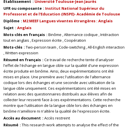
Établissement
Université Toulouse-Jean Jaurès
UFR ou composante
Institut National Supérieur du
Professorat et de l'Education (INSPE)- Académie de Toulouse
Diplôme
M2 MEEF Langues vivantes étrangères : Anglais
Sujet
Anglais
Mots-clés en français
Binôme
Alternance codique
Intéraction
tout en anglais
Expression écrite
Coopération
Mots-clés
Two-person team
Code-switching
All-English interaction
Written expression
Résumé en français
Ce travail de recherche tente d'analyser
l'effet de l'échange en langue cible sur la qualité d'une expression
écrite produite en binôme. Ainsi, deux expérimentations ont été
mises en place. Une première avec l'utilisation de l'alternance
codique lors des échanges et une seconde avec utilisation de la
langue cible uniquement. Ces expérimentations ont été mises en
relation avec des questionnaires distribués aux élèves afin de
collecter leur ressenti face à ces expérimentations. Cette recherche
montre que l'utilisation de la langue cible lors des échanges en
binôme n'améliore ni n'altère la qualité de l'expression écrite.
Accès au document
Accès restreint
Résumé
This research work attempts to analyse the effect of the