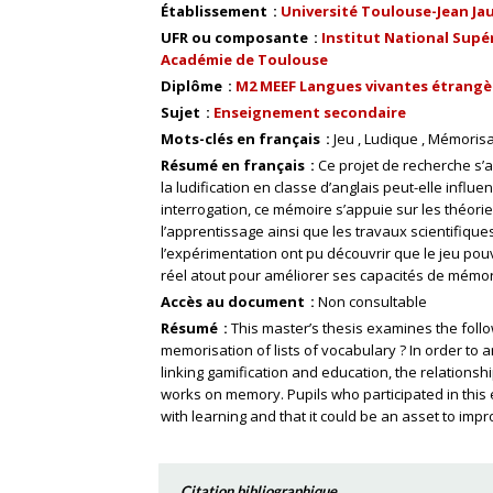
Établissement
Université Toulouse-Jean Ja
UFR ou composante
Institut National Supér
Académie de Toulouse
Diplôme
M2 MEEF Langues vivantes étrangèr
Sujet
Enseignement secondaire
Mots-clés en français
Jeu
Ludique
Mémorisa
Résumé en français
Ce projet de recherche s’a
la ludification en classe d’anglais peut-elle influ
interrogation, ce mémoire s’appuie sur les théories 
l’apprentissage ainsi que les travaux scientifique
l’expérimentation ont pu découvrir que le jeu pouva
réel atout pour améliorer ses capacités de mémor
Accès au document
Non consultable
Résumé
This master’s thesis examines the follo
memorisation of lists of vocabulary ? In order to a
linking gamification and education, the relationsh
works on memory. Pupils who participated in this
with learning and that it could be an asset to imp
Citation bibliographique