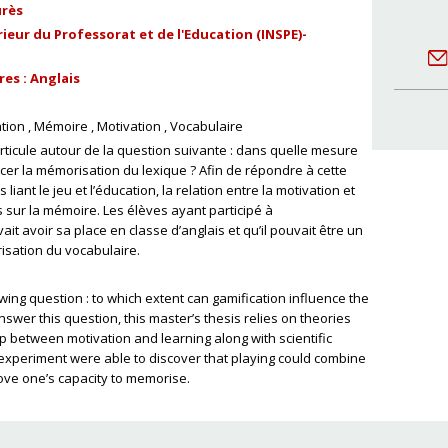
urès
ieur du Professorat et de l'Education (INSPE)-
es : Anglais
tion
Mémoire
Motivation
Vocabulaire
rticule autour de la question suivante : dans quelle mesure
encer la mémorisation du lexique ? Afin de répondre à cette
liant le jeu et l’éducation, la relation entre la motivation et
s sur la mémoire. Les élèves ayant participé à
it avoir sa place en classe d’anglais et qu’il pouvait être un
isation du vocabulaire.
wing question : to which extent can gamification influence the
nswer this question, this master’s thesis relies on theories
ip between motivation and learning along with scientific
 experiment were able to discover that playing could combine
rove one’s capacity to memorise.