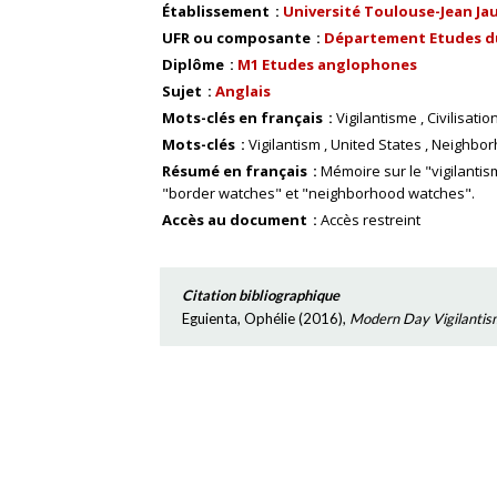
Établissement
Université Toulouse-Jean Ja
UFR ou composante
Département Etudes d
Diplôme
M1 Etudes anglophones
Sujet
Anglais
Mots-clés en français
Vigilantisme
Civilisatio
Mots-clés
Vigilantism
United States
Neighbor
Résumé en français
Mémoire sur le "vigilantis
"border watches" et "neighborhood watches".
Accès au document
Accès restreint
Citation bibliographique
Eguienta, Ophélie
(
2016
),
Modern Day Vigilantis