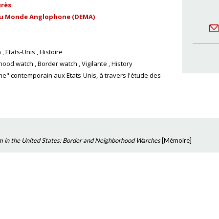
urès
u Monde Anglophone (DEMA)
n
Etats-Unis
Histoire
hood watch
Border watch
Vigilante
History
me" contemporain aux Etats-Unis, à travers l'étude des
m in the United States: Border and Neighborhood Warches
[
Mémoire
]