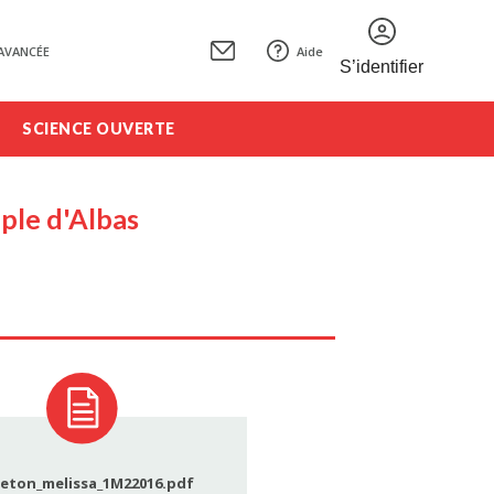
AVANCÉE
Aide
S’identifier
SCIENCE OUVERTE
mple d'Albas
reton_melissa_1M22016.pdf