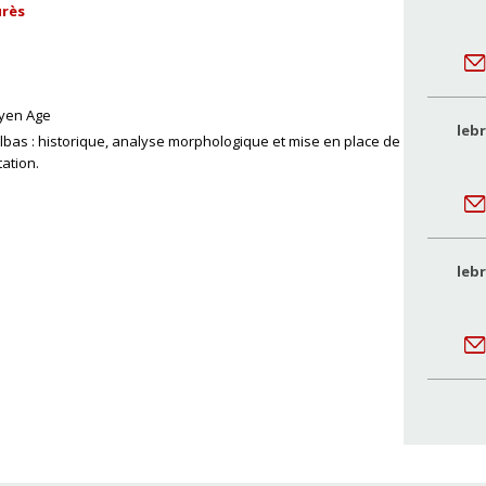
urès
yen Age
leb
Albas : historique, analyse morphologique et mise en place de
tation.
leb