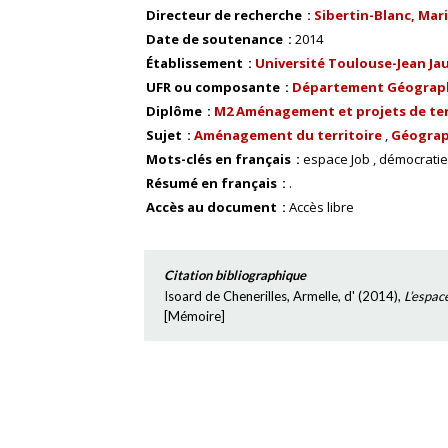
Directeur de recherche
Sibertin-Blanc, Mar
Date de soutenance
2014
Établissement
Université Toulouse-Jean Ja
UFR ou composante
Département Géograp
Diplôme
M2 Aménagement et projets de ter
Sujet
Aménagement du territoire
Géograp
Mots-clés en français
espace Job
démocratie 
Résumé en français
.
Accès au document
Accès libre
Citation bibliographique
Isoard de Chenerilles, Armelle, d'
(
2014
),
L’espace
[
Mémoire
]