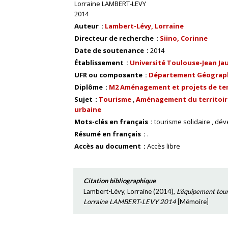
Lorraine LAMBERT-LEVY
2014
Auteur
Lambert-Lévy, Lorraine
Directeur de recherche
Siino, Corinne
Date de soutenance
2014
Établissement
Université Toulouse-Jean Ja
UFR ou composante
Département Géograp
Diplôme
M2 Aménagement et projets de ter
Sujet
Tourisme
Aménagement du territoir
urbaine
Mots-clés en français
tourisme solidaire
dév
Résumé en français
.
Accès au document
Accès libre
Citation bibliographique
Lambert-Lévy, Lorraine
(
2014
),
L’équipement touri
Lorraine LAMBERT-LEVY 2014
[
Mémoire
]