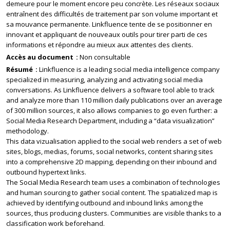
demeure pour le moment encore peu concrète. Les réseaux sociaux
entraînent des difficultés de traitement par son volume important et
sa mouvance permanente. Linkfluence tente de se positionner en
innovant et appliquant de nouveaux outils pour tirer parti de ces
informations et répondre au mieux aux attentes des clients.
Accès au document
Non consultable
Résumé
Linkfluence is a leading social media intelligence company
specialized in measuring, analyzing and activating social media
conversations. As Linkfluence delivers a software tool able to track
and analyze more than 110 million daily publications over an average
of 300 million sources, it also allows companies to go even further: a
Social Media Research Department, including a “data visualization”
methodology.
This data vizualisation applied to the social web renders a set of web
sites, blogs, medias, forums, social networks, content sharing sites
into a comprehensive 2D mapping, depending on their inbound and
outbound hypertext links.
The Social Media Research team uses a combination of technologies
and human sourcing to gather social content. The spatialized map is
achieved by identifying outbound and inbound links among the
sources, thus producing clusters. Communities are visible thanks to a
classification work beforehand.