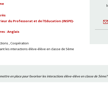
ine
l
urès
ieur du Professorat et de l'Education (INSPE)-
es : Anglais
ctions
Coopération
isant les interactions élève-élève en classe de 5ème
 mettre en place pour favoriser les interactions élève-élève en classe de 5ème?