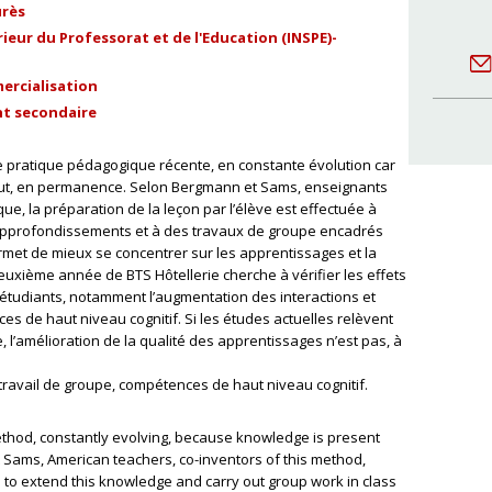
urès
ieur du Professorat et de l'Education (INSPE)-
ercialisation
t secondaire
e pratique pédagogique récente, en constante évolution car
tout, en permanence. Selon Bergmann et Sams, enseignants
e, la préparation de la leçon par l’élève est effectuée à
 approfondissements et à des travaux de groupe encadrés
rmet de mieux se concentrer sur les apprentissages et la
deuxième année de BTS Hôtellerie cherche à vérifier les effets
 étudiants, notamment l’augmentation des interactions et
ces de haut niveau cognitif. Si les études actuelles relèvent
 l’amélioration de la qualité des apprentissages n’est pas, à
, travail de groupe, compétences de haut niveau cognitif.
ethod, constantly evolving, because knowledge is present
Sams, American teachers, co-inventors of this method,
 to extend this knowledge and carry out group work in class