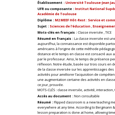
Établissement
Université Toulouse-Jean Ja
UFR ou composante
Institut National Supér
Académie de Toulouse
Diplôme
M2 MEEF Hôt-Rest : Service et comm
Sujet
Sciences de l'éducation
Enseignemen
Mots-clés en français
Classe inversée
TICE
Résumé en français
La classe inversée est un
aujourd’hui, la connaissance est disponible par
américains à l’origine de cette méthode pédagogiqu
distance et le temps en classe est consacré aux
par le professeur. Ainsi, le temps de présence pe
réflexion. Notre étude, basée sur trois cours en 
de la classe inversée sur les apprentissages des
activités pour améliorer l’acquisition de compéten
une augmentation certaine des activités en classe,
ce jour, prouvée.
MOTS-CLÉS : classe inversée, activité, interaction
Accès au document
Non consultable
Résumé
Flipped classroom is a new teaching m
everywhere at any time. According to Bergmann & 
lesson preparation is done at home, allowing time