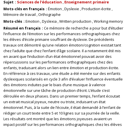
Sujet
Sciences de l'éducation
Enseignement primaire
Mots-clés en français
Émotion
Dyslexie
Production écrite
Mémoire de travail
Orthographe
Mots-clés
Emotion
Dyslexia
Written production
Working memory
Résumé en français
Ce mémoire de recherche a pour but d’étudier
l’influence de l’émotion sur les performances orthographiques chez
les élèves d’école primaire souffrant de dyslexie. De précédents
travaux ont démontré qu’une relation émotion/cognition existait tant
chez l’adulte que chez l’enfant d’âge scolaire. Il a notamment été mis
en avant que l’induction d’un état émotionnel pouvait avoir des
répercussions sur les performances orthographiques chez des
enfants, traduisant alors un lien entre émotion et production écrite.
En référence à ces travaux, une étude a été menée sur des enfants
dyslexiques scolarisés en cycle 3 afin d’évaluer l’influence éventuelle
des émotions induites par le biais d’une musique à valence
émotionnelle sur une tâche de production d’écrit. L’étude s’est
déroulée en deux phases. Dans un premier temps, l’enfant écoutait
un extrait musical joyeux, neutre ou triste, induisant un état
émotionnel. Puis, à la suite de l’écoute, il était demandé à l’enfant de
rédiger un court texte entre 5 et 10 lignes sur sa journée de la veille.
Les résultats ont montré que les émotions joyeuses avaient un
impact positif sur les performances orthographiques chez les élèves