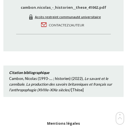
cambon.nicolas_-_historien__these_41062.pdf
Accès restreint communauté universitaire
CONTACTEZ L'AUTEUR
Citation bibliographique
Cambon, Nicolas (1993-.... ; historien)
(
2022
),
Le savant et le
cannibale. La production des savoirs britanniques et français sur
l'anthropophagie (XVIIIe-XIXe siècles)
[
Thèse
]
Mentions légales