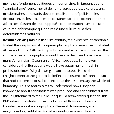
moins profondément politiques en leur origine. En jugeant que le
"cannibalisme" concernerait de nombreux peuples, explorateurs,
missionnaires et savants décontextualisent et dépolitisent les
discours et/ou les pratiques de certaines sociétés océaniennes et
africaines, faisant de leur supposée consommation humaine une
coutume anhistorique qui obéirait à une culture ou à des
déterminismes naturels.
Résumé en anglais
In the 18th century, the existence of cannibals
fueled the skepticism of European philosophers, even their disbelief.
At the end of the 19th century, scholars and explorers judged on the
contrary that anthropophagy would be a widespread practice among
many Amerindian, Oceanian or African societies. Some even
considered that Europeans would have eaten human flesh in
prehistoric times. Why did we go from the scepticism of the
Enlightenment to the general belief in the existence of cannibalism
that had concerned or still concerned at the 19th century the whole of
humanity? This research aims to understand how European
knowledge about cannibalism was produced and consolidated from
the Enlightenment to the Belle Epoque. To answer this question, this
PhD relies on a study of the production of British and French
knowledge about anthropophagi. General dictionaries, scientific
encyclopedias, published travel accounts, reviews of learned