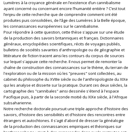
Lumières à la croyance générale en l’existence d’un cannibalisme
ayant concerné ou concernant encore l’humanité entière ? C’est tout
l’enjeu de cette recherche que de comprendre comment ont été
produites puis consolidées, de l’âge des Lumières à la Belle époque,
les connaissances européennes sur le cannibalisme.
Pour répondre à cette question, cette thèse s'appuie sur une étude
de la production des savoirs britanniques et français. Dictionnaires
généraux, encyclopédies scientifiques, récits de voyages publiés,
bulletins de sociétés savantes d'anthropologie ou de géographie et
littérature de fiction tracent ainsi les contours du corpus de sources
sur lequel s'appuie cette recherche. Il nous permet de remonter la
chaîne de construction des connaissances sur le thème, du terrain de
l'exploration ou de la mission où les "preuves" sont collectées, au
cabinet du philosophe du XVIIIe siècle ou de l'anthropologiste du XIXe
qui les analyse et disserte sur la pratique. Durant ces deux siècles, la
cartographie des "cannibales" ainsi dessinée s'étend à l'espace
Pacifique puis, à partir de la seconde moitié du XIXe siècle, à l'Afrique
subsaharienne.
Notre recherche doctorale poursuit une triple approche d'histoire des
savoirs, d'histoire des sensibilités et d'histoire des rencontres entre
étrangers et autochtones. Il s'agit d'abord de dresser la généalogie
de la production des connaissances empiriques et théoriques sur