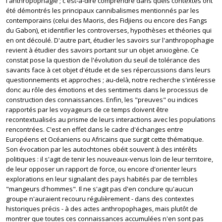
l'anthropophagie ; c'est-à-dire comprendre dans quels contextes ont
été démontrés les principaux cannibalismes mentionnés par les
contemporains (celui des Maoris, des Fidjiens ou encore des Fangs
du Gabon), et identifier les controverses, hypothèses et théories qui
en ont découlé. D'autre part, étudier les savoirs sur l'anthropophagie
revient à étudier des savoirs portant sur un objet anxiogène. Ce
constat pose la question de l'évolution du seuil de tolérance des
savants face à cet objet d'étude et de ses répercussions dans leurs
questionnements et approches ; au-delà, notre recherche s'intéresse
donc au rôle des émotions et des sentiments dans le processus de
construction des connaissances. Enfin, les "preuves" ou indices
rapportés par les voyageurs de ce temps doivent être
recontextualisés au prisme de leurs interactions avec les populations
rencontrées. C'est en effet dans le cadre d'échanges entre
Européens et Océaniens ou Africains que surgit cette thématique.
Son évocation par les autochtones obéit souvent à des intérêts
politiques : il s'agit de tenir les nouveaux-venus loin de leur territoire,
de leur opposer un rapport de force, ou encore d'orienter leurs
explorations en leur signalant des pays habités par de terribles
"mangeurs d'hommes". Il ne s'agit pas d'en conclure qu'aucun
groupe n'auraient recouru régulièrement - dans des contextes
historiques précis - à des actes anthropophages, mais plutôt de
montrer que toutes ces connaissances accumulées n'en sont pas