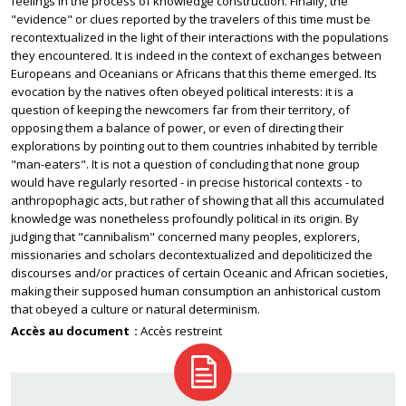
feelings in the process of knowledge construction. Finally, the
"evidence" or clues reported by the travelers of this time must be
recontextualized in the light of their interactions with the populations
they encountered. It is indeed in the context of exchanges between
Europeans and Oceanians or Africans that this theme emerged. Its
evocation by the natives often obeyed political interests: it is a
question of keeping the newcomers far from their territory, of
opposing them a balance of power, or even of directing their
explorations by pointing out to them countries inhabited by terrible
"man-eaters". It is not a question of concluding that none group
would have regularly resorted - in precise historical contexts - to
anthropophagic acts, but rather of showing that all this accumulated
knowledge was nonetheless profoundly political in its origin. By
judging that "cannibalism" concerned many peoples, explorers,
missionaries and scholars decontextualized and depoliticized the
discourses and/or practices of certain Oceanic and African societies,
making their supposed human consumption an anhistorical custom
that obeyed a culture or natural determinism.
Accès au document
Accès restreint