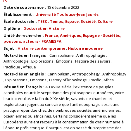
Date de soutenance
15 décembre 2022
Établissement
Université Toulouse-Jean Jaurès
École doctorale
TESC : Temps, Espace, Société, Culture
Diplôme
Doctorat en Histoire
Unité de recherche
France, Amériques, Espagne - Sociétés,
pouvoirs, acteurs - FRAMESPA
Sujet
Histoire contemporaine
Histoire moderne
Mots-clés en français
Cannibalisme
Anthropophagie
Anthropologie
Explorations
Émotions
Histoire des savoirs
Pacifique
Afrique
Mots-clés en anglais
Cannibalism
Anthropophagy
Anthropology
Explorations
Emotions
History of knowledge
Pacific
Africa
Résumé en français
Au XVIIIe siècle, l'existence de peuples
cannibales nourrit le scepticisme des philosophes européens, voire
leur incrédulité. A la fin du XIXe siècle, savants de chambre et
explorateurs jugent au contraire que l'anthropophagie serait une
pratique répandue chez de nombreuses sociétés amérindiennes,
océaniennes ou africaines. Certains considèrent même que les
Européens auraient recouru à la consommation de chair humaine à
l'époque préhistorique. Pourquoi est-on passé du scepticisme des