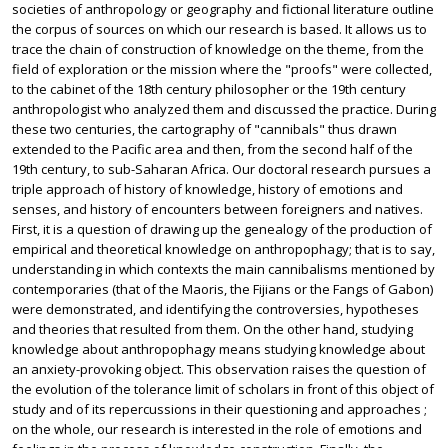
societies of anthropology or geography and fictional literature outline
the corpus of sources on which our research is based. It allows us to
trace the chain of construction of knowledge on the theme, from the
field of exploration or the mission where the "proofs" were collected,
to the cabinet of the 18th century philosopher or the 19th century
anthropologist who analyzed them and discussed the practice. During
these two centuries, the cartography of "cannibals" thus drawn
extended to the Pacific area and then, from the second half of the
19th century, to sub-Saharan Africa. Our doctoral research pursues a
triple approach of history of knowledge, history of emotions and
senses, and history of encounters between foreigners and natives.
First, it is a question of drawing up the genealogy of the production of
empirical and theoretical knowledge on anthropophagy; that is to say,
understanding in which contexts the main cannibalisms mentioned by
contemporaries (that of the Maoris, the Fijians or the Fangs of Gabon)
were demonstrated, and identifying the controversies, hypotheses
and theories that resulted from them. On the other hand, studying
knowledge about anthropophagy means studying knowledge about
an anxiety-provoking object. This observation raises the question of
the evolution of the tolerance limit of scholars in front of this object of
study and of its repercussions in their questioning and approaches ;
on the whole, our research is interested in the role of emotions and