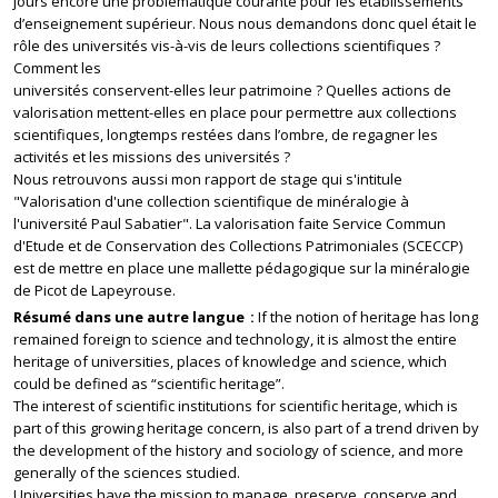
jours encore une problématique courante pour les établissements
d’enseignement supérieur. Nous nous demandons donc quel était le
rôle des universités vis-à-vis de leurs collections scientifiques ?
Comment les
universités conservent-elles leur patrimoine ? Quelles actions de
valorisation mettent-elles en place pour permettre aux collections
scientifiques, longtemps restées dans l’ombre, de regagner les
activités et les missions des universités ?
Nous retrouvons aussi mon rapport de stage qui s'intitule
"Valorisation d'une collection scientifique de minéralogie à
l'université Paul Sabatier". La valorisation faite Service Commun
d'Etude et de Conservation des Collections Patrimoniales (SCECCP)
est de mettre en place une mallette pédagogique sur la minéralogie
de Picot de Lapeyrouse.
Résumé dans une autre langue
If the notion of heritage has long
remained foreign to science and technology, it is almost the entire
heritage of universities, places of knowledge and science, which
could be defined as “scientific heritage”.
The interest of scientific institutions for scientific heritage, which is
part of this growing heritage concern, is also part of a trend driven by
the development of the history and sociology of science, and more
generally of the sciences studied.
Universities have the mission to manage, preserve, conserve and