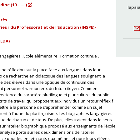
ne (19..-....)
lapai
urès
ieur du Professorat et de l'Education (INSPE)-
PEDA)
langagières
Ecole élémentaire
Formation continue
une réflexion sur la place faite aux langues dans leur
vaux de recherche en didactique des langues soulignent la
ue des élèves dans une optique de continuum des
nt personnel harmonieux du futur citoyen. Comment
cience du caractère plurilingue et pluriculturel du public
rits de travail qui proposent aux individus un retour réflexif
ermettre à la personne de s’appréhender comme un sujet
ent à l’aune du plurilinguisme. Les biographies langagières
ique de chacun et de tous. De plus, elles iraient dans le sens
 sur l’atelier biographique proposé aux enseignants de l’école
analyse porte sur les deux dimensions de l’atelier
rice pour les enseignants eux-mêmes et pour leurs élèves