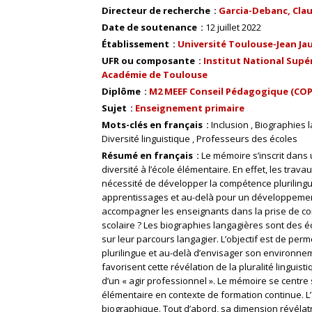
Directeur de recherche
Garcia-Debanc, Claudi
Date de soutenance
12 juillet 2022
Établissement
Université Toulouse-Jean Ja
UFR ou composante
Institut National Supér
Académie de Toulouse
Diplôme
M2 MEEF Conseil Pédagogique (CO
Sujet
Enseignement primaire
Mots-clés en français
Inclusion
Biographies 
Diversité linguistique
Professeurs des écoles
Résumé en français
Le mémoire s’inscrit dans 
diversité à l’école élémentaire. En effet, les tra
nécessité de développer la compétence pluriling
apprentissages et au-delà pour un développeme
accompagner les enseignants dans la prise de cons
scolaire ? Les biographies langagières sont des éc
sur leur parcours langagier. L’objectif est de p
plurilingue et au-delà d’envisager son environnem
favorisent cette révélation de la pluralité linguist
d’un « agir professionnel ». Le mémoire se centre
élémentaire en contexte de formation continue. L’
biographique. Tout d’abord, sa dimension révélat