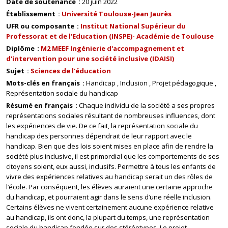
Date de soutenance
20 juin 2022
Établissement
Université Toulouse-Jean Jaurès
UFR ou composante
Institut National Supérieur du
Professorat et de l'Education (INSPE)- Académie de Toulouse
Diplôme
M2 MEEF Ingénierie d'accompagnement et
d'intervention pour une société inclusive (IDAISI)
Sujet
Sciences de l'éducation
Mots-clés en français
Handicap
Inclusion
Projet pédagogique
Représentation sociale du handicap
Résumé en français
Chaque individu de la société a ses propres
représentations sociales résultant de nombreuses influences, dont
les expériences de vie. De ce fait, la représentation sociale du
handicap des personnes dépendrait de leur rapport avec le
handicap. Bien que des lois soient mises en place afin de rendre la
société plus inclusive, il est primordial que les comportements de ses
citoyens soient, eux aussi, inclusifs. Permettre à tous les enfants de
vivre des expériences relatives au handicap serait un des rôles de
l’école. Par conséquent, les élèves auraient une certaine approche
du handicap, et pourraient agir dans le sens d’une réelle inclusion.
Certains élèves ne vivent certainement aucune expérience relative
au handicap, ils ont donc, la plupart du temps, une représentation
sociale du handicap fondée sur des stéréotypes. Le projet