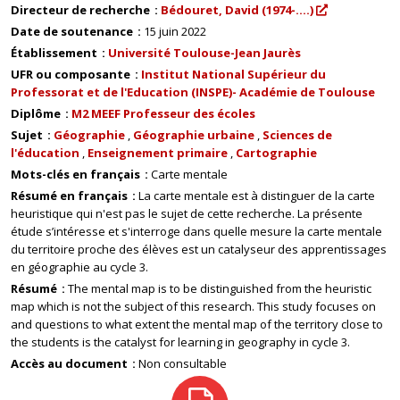
Directeur de recherche
Bédouret, David (1974-....)
Date de soutenance
15 juin 2022
Établissement
Université Toulouse-Jean Jaurès
UFR ou composante
Institut National Supérieur du
Professorat et de l'Education (INSPE)- Académie de Toulouse
Diplôme
M2 MEEF Professeur des écoles
Sujet
Géographie
Géographie urbaine
Sciences de
l'éducation
Enseignement primaire
Cartographie
Mots-clés en français
Carte mentale
Résumé en français
La carte mentale est à distinguer de la carte
heuristique qui n'est pas le sujet de cette recherche. La présente
étude s’intéresse et s'interroge dans quelle mesure la carte mentale
du territoire proche des élèves est un catalyseur des apprentissages
en géographie au cycle 3.
Résumé
The mental map is to be distinguished from the heuristic
map which is not the subject of this research. This study focuses on
and questions to what extent the mental map of the territory close to
the students is the catalyst for learning in geography in cycle 3.
Accès au document
Non consultable