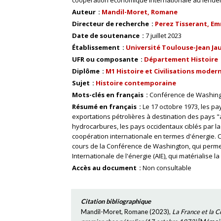
coopération économique internationale au lendema
Auteur
Mandil-Moret, Romane
Directeur de recherche
Perez Tisserant, Emm
Date de soutenance
7 juillet 2023
Établissement
Université Toulouse-Jean Ja
UFR ou composante
Département Histoire
Diplôme
M1 Histoire et Civilisations mode
Sujet
Histoire contemporaine
Mots-clés en français
Conférence de Washin
Résumé en français
Le 17 octobre 1973, les p
exportations pétrolières à destination des pays "a
hydrocarbures, les pays occidentaux ciblés par la
coopération internationale en termes d'énergie.
cours de la Conférence de Washington, qui permet
Internationale de l'énergie (AIE), qui matérialise 
Accès au document
Non consultable
Citation bibliographique
Mandil-Moret, Romane
(
2023
),
La France et la C