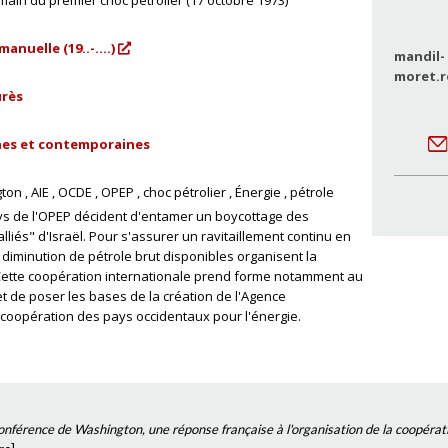
in du premier choc pétrolier (17 octobre 1973)
anuelle (19..-....)
mandil-
moret.r
urès
rnes et contemporaines
gton
AIE
OCDE
OPEP
choc pétrolier
Énergie
pétrole
ays de l'OPEP décident d'entamer un boycottage des
lliés" d'Israël. Pour s'assurer un ravitaillement continu en
 diminution de pétrole brut disponibles organisent la
 Cette coopération internationale prend forme notamment au
 de poser les bases de la création de l'Agence
la coopération des pays occidentaux pour l'énergie.
onférence de Washington, une réponse française à l'organisation de la coopéra