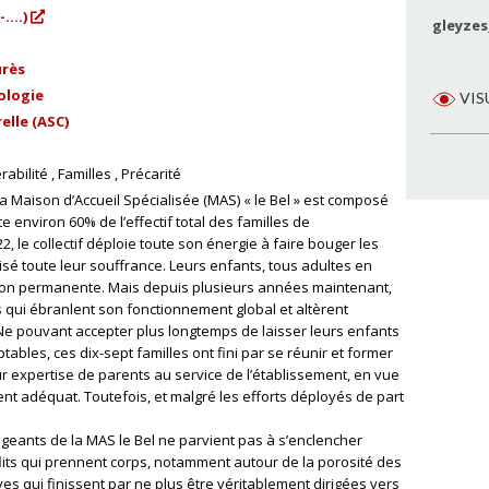
....)
gleyzes
urès
ologie
VIS
elle (ASC)
rabilité
Familles
Précarité
 la Maison d’Accueil Spécialisée (MAS) « le Bel » est composé
te environ 60% de l’effectif total des familles de
, le collectif déploie toute son énergie à faire bouger les
lisé toute leur souffrance. Leurs enfants, tous adultes en
façon permanente. Mais depuis plusieurs années maintenant,
s qui ébranlent son fonctionnement global et altèrent
Ne pouvant accepter plus longtemps de laisser leurs enfants
tables, ces dix-sept familles ont fini par se réunir et former
 leur expertise de parents au service de l’établissement, en vue
ent adéquat. Toutefois, et malgré les efforts déployés de part
dirigeants de la MAS le Bel ne parvient pas à s’enclencher
lits qui prennent corps, notamment autour de la porosité des
es qui finissent par ne plus être véritablement dirigées vers