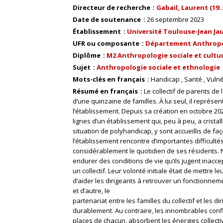
Directeur de recherche
Gabail, Laurent (19..-
Date de soutenance
26 septembre 2023
Établissement
Université Toulouse-Jean Ja
UFR ou composante
Département Anthrop
Diplôme
M2 Anthropologie sociale et cultur
Sujet
Anthropologie sociale et ethnologie
Mots-clés en français
Handicap
Santé
Vulné
Résumé en français
Le collectif de parents de
d’une quinzaine de familles. À lui seul, il représen
l’établissement. Depuis sa création en octobre 2022
lignes d’un établissement qui, peu à peu, a cristal
situation de polyhandicap, y sont accueillis de 
l’établissement rencontre d’importantes difficulté
considérablement le quotidien de ses résidents. 
endurer des conditions de vie qu’ils jugent inaccep
un collectif. Leur volonté initiale était de mettre
d’aider les dirigeants à retrouver un fonctionnem
et d’autre, le
partenariat entre les familles du collectif et les 
durablement. Au contraire, les innombrables conf
places de chacun, absorbent les énergies collectiv