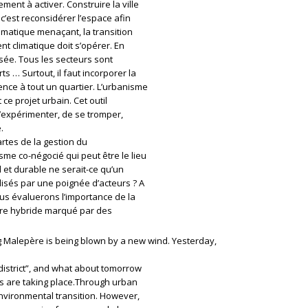
ent à activer. Construire la ville
, c’est reconsidérer l’espace afin
imatique menaçant, la transition
t climatique doit s’opérer. En
isée. Tous les secteurs sont
s … Surtout, il faut incorporer la
nce à tout un quartier. L’urbanisme
 ce projet urbain. Cet outil
’expérimenter, de se tromper,
.
artes de la gestion du
sme co-négocié qui peut être le lieu
l et durable ne serait-ce qu’un
lisés par une poignée d’acteurs ? A
s évaluerons l’importance de la
oire hybride marqué par des
 Malepère is being blown by a new wind. Yesterday,
district”, and what about tomorrow
ges are taking place.Through urban
environmental transition. However,