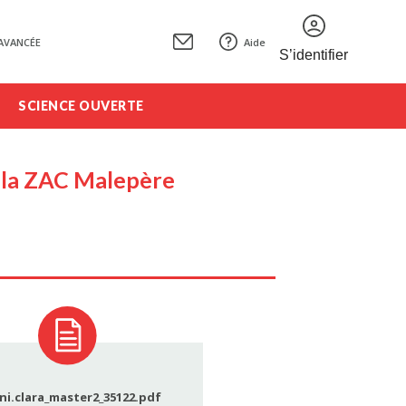
AVANCÉE
Aide
S’identifier
SCIENCE OUVERTE
 la ZAC Malepère
ni.clara_master2_35122.pdf