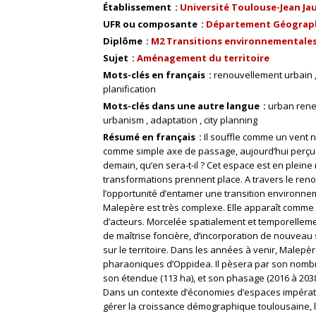
Établissement
Université Toulouse-Jean Ja
UFR ou composante
Département Géograp
Diplôme
M2 Transitions environnementales 
Sujet
Aménagement du territoire
Mots-clés en français
renouvellement urbain
planification
Mots-clés dans une autre langue
urban ren
urbanism
adaptation
city planning
Résumé en français
Il souffle comme un vent 
comme simple axe de passage, aujourd’hui perçu 
demain, qu’en sera-t-il ? Cet espace est en pleine m
transformations prennent place. A travers le reno
l’opportunité d’entamer une transition environnem
Malepère est très complexe. Elle apparaît comm
d’acteurs. Morcelée spatialement et temporellemen
de maîtrise foncière, d’incorporation de nouveau su
sur le territoire. Dans les années à venir, Malepèr
pharaoniques d’Oppidea. Il pèsera par son nombre
son étendue (113 ha), et son phasage (2016 à 2038)
Dans un contexte d’économies d’espaces impératif
gérer la croissance démographique toulousaine,