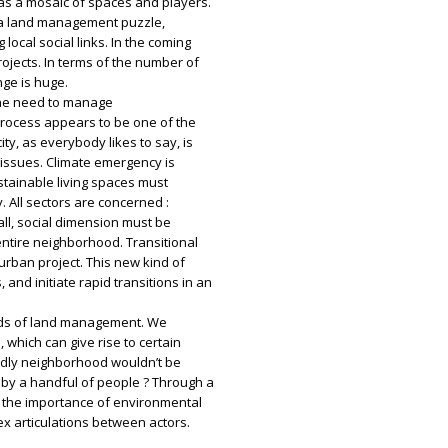
 as a mosaic of spaces and players.
e a land management puzzle,
local social links. In the coming
ojects. In terms of the number of
nge is huge.
the need to manage
rocess appears to be one of the
ity, as everybody likes to say, is
t issues. Climate emergency is
stainable living spaces must
. All sectors are concerned :
all, social dimension must be
 entire neighborhood. Transitional
 urban project. This new kind of
and initiate rapid transitions in an
ards of land management. We
, which can give rise to certain
ndly neighborhood wouldn’t be
 by a handful of people ? Through a
e the importance of environmental
lex articulations between actors.