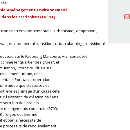
urès
hie-Aménagement-Environnement
dans les territoires (TRENT)
transition environnementale
urbanisme
adaptation
ewal
environmental transition
urban planning
transitional
nouveau sur le Faubourg Malepère. Hier considéré
comme le “quartier des grues”, et
utation, il transite. Plusieurs
uvellement urbain, c’est
entale. Pourtant, l’opération
e une mosaïque d’espaces et
t, elle est l’image d’un casse-tête
r l’existant, de création de liens
e sera l’un des projets
 de logements construits (6700),
 : l’enjeu est énorme.
 et par la nécessité de
 le processus de renouvellement