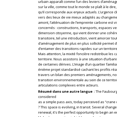
urbain apparaît comme l’un des leviers d’aménagem
sur la ville, comme tout le monde se plaît à le dire
qu’il corresponde aux enjeux actuels. L’urgence cl
vers des lieux de vie mieux adaptés au changemen
amont, l’atténuation de l’empreinte carbone est v
concernés : constructions, transports, espaces vert
dimension citoyenne, qui vient donner une cohére
transitoire, tel une introduction, vient amorcer tout
d’aménagement de plus en plus sollicité permet d
d’entamer des transitions rapides sur un territoire
Mais attention, la mixité foncière redistribue les c
territoire. Nous assistons à une situation d’urbani
de certaines dérives. L’image d’un quartier familia
énième projet standardisé cachant les profits réa
travers un bilan des premiers aménagements, nou
transition environnementale au sein de ce territ
articulations complexes entre acteurs.
Résumé dans une autre langue
The Faubourg
considered
as a simple pass axis, today perceived as “crane 
? This space is evolving, in transit. Several chan
renewal, it's the perfect opportunity to begin an 