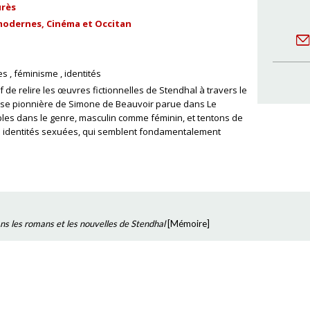
urès
odernes, Cinéma et Occitan
es
féminisme
identités
 de relire les œuvres fictionnelles de Stendhal à travers le
yse pionnière de Simone de Beauvoir parue dans Le
es dans le genre, masculin comme féminin, et tentons de
es identités sexuées, qui semblent fondamentalement
ns les romans et les nouvelles de Stendhal
[
Mémoire
]