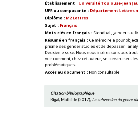
Établissement
Université Toulouse-Jean Ja
UFR ou composante
Département Lettres m
Diplôme
M2 Lettres
Sujet
Français
Mots-clés en français
Stendhal
gender studi
Résumé en français
Ce mémoire a pour objectif
prisme des gender studies et de dépasser l'anal
Deuxième sexe. Nous nous intéressons aux troubl
voir comment, chez cet auteur, se construisent l
problématiques.
Accès au document
Non consultable
Citation bibliographique
Rigal, Mathilde
(
2017
),
La subversion du genre da