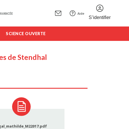
AVANCÉE
Aide
S’identifier
SCIENCE OUVERTE
les de Stendhal
gal_mathilde_M22017.pdf