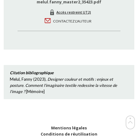
melul.fanny_master2_35423.pdf
Accès restreint UT2J
CONTACTEZ L'AUTEUR
Citation bibliographique
Melul, Fanny
(
2023
),
Designer couleur et motifs : enjeux et
posture. Comment l'imaginaire textile redessine la vitesse de
l'image ?
[
Mémoire
]
Mentions légales
Conditions de réutilisation