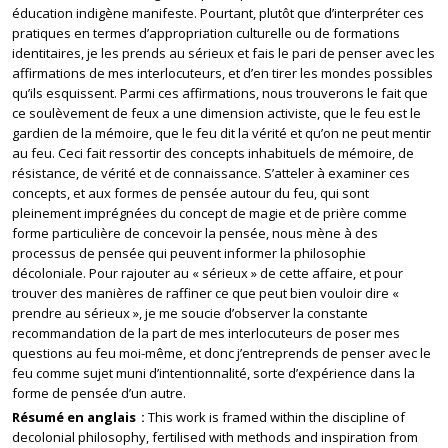
éducation indigène manifeste. Pourtant, plutôt que d’interpréter ces
pratiques en termes d’appropriation culturelle ou de formations
identitaires, je les prends au sérieux et fais le pari de penser avec les
affirmations de mes interlocuteurs, et d’en tirer les mondes possibles
qu’ils esquissent. Parmi ces affirmations, nous trouverons le fait que
ce soulèvement de feux a une dimension activiste, que le feu est le
gardien de la mémoire, que le feu dit la vérité et qu’on ne peut mentir
au feu. Ceci fait ressortir des concepts inhabituels de mémoire, de
résistance, de vérité et de connaissance. S’atteler à examiner ces
concepts, et aux formes de pensée autour du feu, qui sont
pleinement imprégnées du concept de magie et de prière comme
forme particulière de concevoir la pensée, nous mène à des
processus de pensée qui peuvent informer la philosophie
décoloniale. Pour rajouter au « sérieux » de cette affaire, et pour
trouver des manières de raffiner ce que peut bien vouloir dire «
prendre au sérieux », je me soucie d’observer la constante
recommandation de la part de mes interlocuteurs de poser mes
questions au feu moi-même, et donc j’entreprends de penser avec le
feu comme sujet muni d’intentionnalité, sorte d’expérience dans la
forme de pensée d’un autre.
Résumé en anglais
This work is framed within the discipline of
decolonial philosophy, fertilised with methods and inspiration from