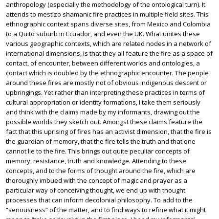
anthropology (especially the methodology of the ontological turn). It
attends to mestizo shamanic fire practices in multiple field sites. This
ethnographic context spans diverse sites, from Mexico and Colombia
to a Quito suburb in Ecuador, and even the UK. What unites these
various geographic contexts, which are related nodes in a network of
international dimensions, is that they all feature the fire as a space of
contact, of encounter, between different worlds and ontologies, a
contact which is doubled by the ethnographic encounter. The people
around these fires are mostly not of obvious indigenous descent or
upbringings. Yet rather than interpreting these practices in terms of
cultural appropriation or identity formations, I take them seriously
and think with the claims made by my informants, drawing out the
possible worlds they sketch out. Amongst these claims feature the
fact that this uprising of fires has an activist dimension, that the fire is
the guardian of memory, that the fire tells the truth and that one
cannot lie to the fire. This brings out quite peculiar concepts of
memory, resistance, truth and knowledge. Attending to these
concepts, and to the forms of thought around the fire, which are
thoroughly imbued with the concept of magic and prayer as a
particular way of conceiving thought, we end up with thought
processes that can inform decolonial philosophy. To add to the
“seriousness” of the matter, and to find ways to refine what it might