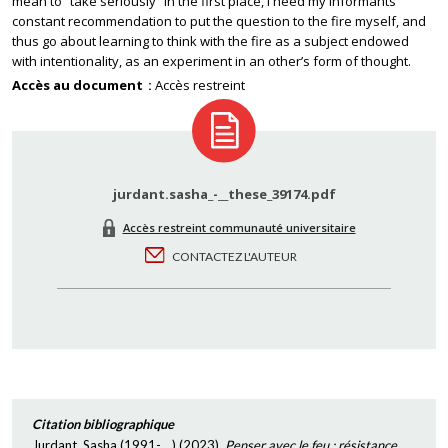
mean to “take seriously” in the first place, I heed my informants’
constant recommendation to put the question to the fire myself, and
thus go about learning to think with the fire as a subject endowed
with intentionality, as an experiment in an other’s form of thought.
Accès au document
Accès restreint
jurdant.sasha_-__these_39174.pdf
Accès restreint communauté universitaire
CONTACTEZ L'AUTEUR
Citation bibliographique
Jurdant, Sasha (1991-....)
(
2023
),
Penser avec le feu : résistance,