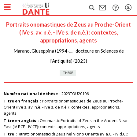
Portraits onomastiques de Zeus au Proche-Orient
(IVe s. av. n.è. - IVe s. de n.è.) : contextes,
appropriations, agents
Marano, Giuseppina (1994-.... ; docteure en Sciences de
l'Antiquité) (2023)
THÈSE
Numéro national de thèse
2023TOU20106
Titre en français
Portraits onomastiques de Zeus au Proche-
Orient (IVe s. av. n.è. - IVe s. de n.è.) : contextes, appropriations,
agents
Titre en anglais
Onomastic Portraits of Zeus in the Ancient Near
East (IV BCE - IV CE): contexts, appropriations, agents
Titre
Ritratti onomastici di Zeus nel Vicino Oriente (IV a.C. - IV d.C.):