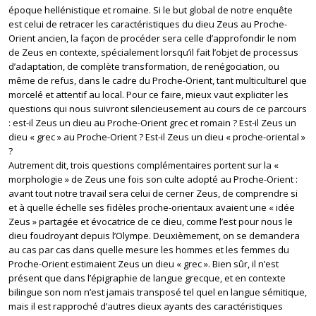
époque hellénistique et romaine. Si le but global de notre enquête
est celui de retracer les caractéristiques du dieu Zeus au Proche-
Orient ancien, la façon de procéder sera celle d’approfondir le nom
de Zeus en contexte, spécialement lorsqu’il fait l’objet de processus
d’adaptation, de complète transformation, de renégociation, ou
même de refus, dans le cadre du Proche-Orient, tant multiculturel que
morcelé et attentif au local. Pour ce faire, mieux vaut expliciter les
questions qui nous suivront silencieusement au cours de ce parcours
: est-il Zeus un dieu au Proche-Orient grec et romain ? Est-il Zeus un
dieu « grec » au Proche-Orient ? Est-il Zeus un dieu « proche-oriental »
?
Autrement dit, trois questions complémentaires portent sur la «
morphologie » de Zeus une fois son culte adopté au Proche-Orient :
avant tout notre travail sera celui de cerner Zeus, de comprendre si
et à quelle échelle ses fidèles proche-orientaux avaient une « idée
Zeus » partagée et évocatrice de ce dieu, comme l’est pour nous le
dieu foudroyant depuis l’Olympe. Deuxièmement, on se demandera
au cas par cas dans quelle mesure les hommes et les femmes du
Proche-Orient estimaient Zeus un dieu « grec ». Bien sûr, il n’est
présent que dans l’épigraphie de langue grecque, et en contexte
bilingue son nom n’est jamais transposé tel quel en langue sémitique,
mais il est rapproché d’autres dieux ayants des caractéristiques