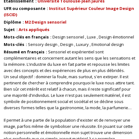
Établissement
Université Toulouse-Jean Jaurès
UFR ou composante
Institut Supérieur Couleur Image Design
(ISCID)
Diplôme
M2 Design sensoriel
Sujet
Arts appliqués
Mots-clés en français
Design sensoriel
Luxe
Design émotionnel
Mots-clés
Sensory design
Design
Luxury
Emotional design
Résumé en français
Sensoriel et expérientiel sont
complémentaires et concernent autant les sens que les sensations et
la mémoire. L'industrie du luxe en fait partie et repousse les limites
avec des concepts et des expériences de plus en plus débridés.
Un seul objectif : dominer la foule, mais surtout, s'en extirper. Il est
pertinent de chercher à comprendre pourquoi le luxe nous attire tant.
Bien sûr cet intérêt est relatif à chacun, mais il reste significatif pour
une majorité d'individus. Le luxe n'est pas seulement matériel, il est
symbole de positionnement social et sociétal et se décline sous
diverses formes telles que la gastronomie, la mode, la parfumerie…
Il permet à une partie de la population d'exister et de renvoyer une
image, parfois même de symboliser une réussite. En jouant sur cette
notion personnelle et émotionnelle mon sujet trouve une dimension
plus profonde que ce simple aspect matériel à sa première