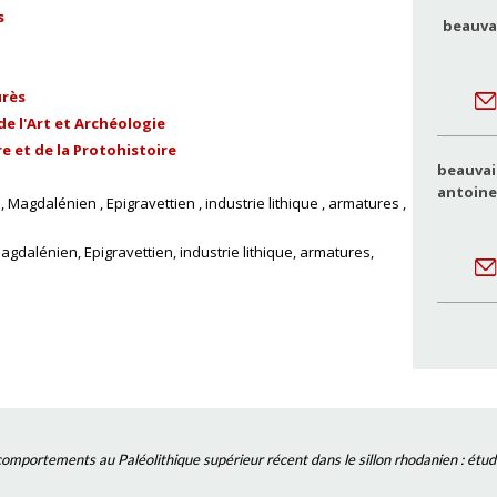
s
beauva
urès
e l'Art et Archéologie
re et de la Protohistoire
beauvai
antoine
Magdalénien
Epigravettien
industrie lithique
armatures
agdalénien, Epigravettien, industrie lithique, armatures,
comportements au Paléolithique supérieur récent dans le sillon rhodanien : étud