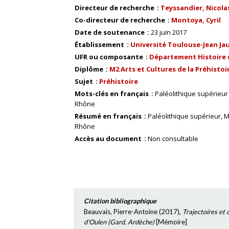
Directeur de recherche
Teyssandier, Nicola
Co-directeur de recherche
Montoya, Cyril
Date de soutenance
23 juin 2017
Établissement
Université Toulouse-Jean Ja
UFR ou composante
Département Histoire d
Diplôme
M2 Arts et Cultures de la Préhistoi
Sujet
Préhistoire
Mots-clés en français
Paléolithique supérieur
Rhône
Résumé en français
Paléolithique supérieur, M
Rhône
Accès au document
Non consultable
Citation bibliographique
Beauvais, Pierre-Antoine
(
2017
),
Trajectoires et 
d'Oulen (Gard, Ardèche)
[
Mémoire
]