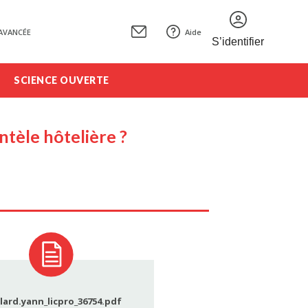
AVANCÉE
Aide
S’identifier
SCIENCE OUVERTE
tèle hôtelière ?
lard.yann_licpro_36754.pdf