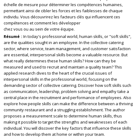
échelle de mesure pour déterminer les compétences humaines,
permettant ainsi de cibler les forces et les faiblesses de chaque
individu. Vous découvrirez les facteurs clés qui influencent ces
compétences et comment les développer
chez vous ou au sein de votre équipe.
Résumé
In today's professional world, human skills, or "soft skills",
are the qualities sought in an employee. In the collective catering
sector, where service, team management, and customer satisfaction
are essential, interpersonal skills become a valuable resource. But
what really determines these human skills? How can they be
measured and used to recruit and maintain a quality team? This
applied research dives to the heart of the crucial issues of
interpersonal skills in the professional world, focusing on the
demanding sector of collective catering. Discover how soft skills such
as communication, leadership, problem solving and empathy take a
central place in the recruitment and performance of employees. Also
explore how people skills can make the difference between a thriving
community restaurant and a struggling establishment. The author
proposes a measurement scale to determine human skills, thus
making it possible to target the strengths and weaknesses of each
individual. You will discover the key factors that influence these skills
and how to develop them at home or within your team.