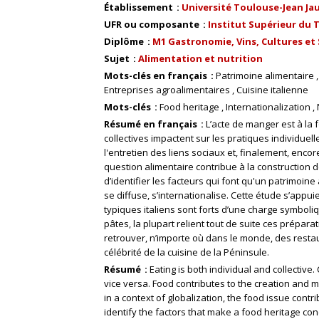
Établissement
Université Toulouse-Jean Ja
UFR ou composante
Institut Supérieur du T
Diplôme
M1 Gastronomie, Vins, Cultures et 
Sujet
Alimentation et nutrition
Mots-clés en français
Patrimoine alimentaire
Entreprises agroalimentaires
Cuisine italienne
Mots-clés
Food heritage
Internationalization
Résumé en français
L’acte de manger est à la f
collectives impactent sur les pratiques individuelle
l'entretien des liens sociaux et, finalement, enco
question alimentaire contribue à la construction d
d’identifier les facteurs qui font qu'un patrimoine 
se diffuse, s’internationalise. Cette étude s’appuie 
typiques italiens sont forts d’une charge symboli
pâtes, la plupart relient tout de suite ces préparat
retrouver, n’importe où dans le monde, des restaur
célébrité de la cuisine de la Péninsule.
Résumé
Eating is both individual and collective.
vice versa. Food contributes to the creation and 
in a context of globalization, the food issue contri
identify the factors that make a food heritage concer