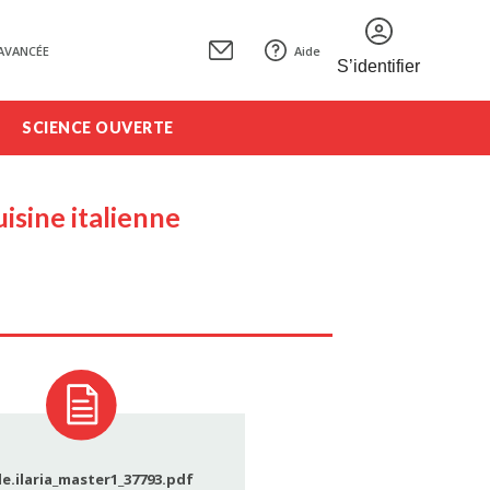
AVANCÉE
Aide
S’identifier
SCIENCE OUVERTE
uisine italienne
le.ilaria_master1_37793.pdf