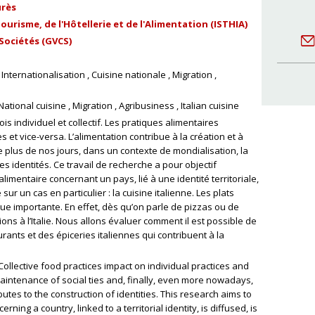
urès
ourisme, de l'Hôtellerie et de l'Alimentation (ISTHIA)
Sociétés (GVCS)
Internationalisation
Cuisine nationale
Migration
National cuisine
Migration
Agribusiness
Italian cuisine
ois individuel et collectif. Les pratiques alimentaires
s et vice-versa. L’alimentation contribue à la création et à
re plus de nos jours, dans un contexte de mondialisation, la
es identités. Ce travail de recherche a pour objectif
alimentaire concernant un pays, lié à une identité territoriale,
sur un cas en particulier : la cuisine italienne. Les plats
que importante. En effet, dès qu’on parle de pizzas ou de
ions à l’Italie. Nous allons évaluer comment il est possible de
ants et des épiceries italiennes qui contribuent à la
 Collective food practices impact on individual practices and
maintenance of social ties and, finally, even more nowadays,
butes to the construction of identities. This research aims to
ning a country, linked to a territorial identity, is diffused, is