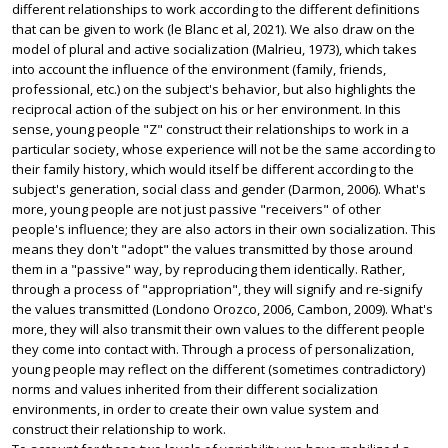
different relationships to work according to the different definitions
that can be given to work (le Blanc et al, 2021). We also draw on the
model of plural and active socialization (Malrieu, 1973), which takes
into account the influence of the environment (family, friends,
professional, etc.) on the subject's behavior, but also highlights the
reciprocal action of the subject on his or her environment. In this
sense, young people "Z" construct their relationships to work in a
particular society, whose experience will not be the same according to
their family history, which would itself be different according to the
subject's generation, social class and gender (Darmon, 2006). What's
more, young people are not just passive "receivers" of other
people's influence; they are also actors in their own socialization. This
means they don't "adopt" the values transmitted by those around
them in a "passive" way, by reproducing them identically. Rather,
through a process of "appropriation", they will signify and re-signify
the values transmitted (Londono Orozco, 2006, Cambon, 2009). What's
more, they will also transmit their own values to the different people
they come into contact with. Through a process of personalization,
young people may reflect on the different (sometimes contradictory)
norms and values inherited from their different socialization
environments, in order to create their own value system and
construct their relationship to work.