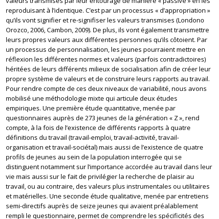
valeurs transmises par leur entourage de manière « passive » en les
reproduisant à l’identique. C’est par un processus « d’appropriation »
qu’ils vont signifier et re-signifiser les valeurs transmises (Londono
Orozco, 2006, Cambon, 2009). De plus, ils vont également transmettre
leurs propres valeurs aux différentes personnes qu’ils côtoient. Par
un processus de personnalisation, les jeunes pourraient mettre en
réflexion les différentes normes et valeurs (parfois contradictoires)
héritées de leurs différents milieux de socialisation afin de créer leur
propre système de valeurs et de construire leurs rapports au travail.
Pour rendre compte de ces deux niveaux de variabilité, nous avons
mobilisé une méthodologie mixte qui articule deux études
empiriques. Une première étude quantitative, menée par
questionnaires auprès de 273 jeunes de la génération « Z », rend
compte, à la fois de l’existence de différents rapports à quatre
définitions du travail (travail-emploi, travail-activité, travail-
organisation et travail-sociétal) mais aussi de l’existence de quatre
profils de jeunes au sein de la population interrogée qui se
distinguent notamment sur l’importance accordée au travail dans leur
vie mais aussi sur le fait de privilégier la recherche de plaisir au
travail, ou au contraire, des valeurs plus instrumentales ou utilitaires
et matérielles. Une seconde étude qualitative, menée par entretiens
semi-directifs auprès de seize jeunes qui avaient préalablement
rempli le questionnaire, permet de comprendre les spécificités des