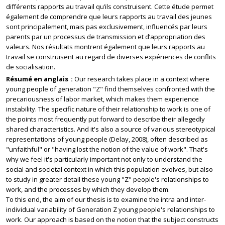
différents rapports au travail qu’ils construisent. Cette étude permet
également de comprendre que leurs rapports au travail des jeunes
sont principalement, mais pas exclusivement, influencés par leurs
parents par un processus de transmission et d’appropriation des
valeurs. Nos résultats montrent également que leurs rapports au
travail se construisent au regard de diverses expériences de conflits
de socialisation.
Résumé en anglais
Our research takes place in a context where
young people of generation "Z" find themselves confronted with the
precariousness of labor market, which makes them experience
instability. The specific nature of their relationship to work is one of
the points most frequently put forward to describe their allegedly
shared characteristics. And it's also a source of various stereotypical
representations of young people (Delay, 2008), often described as
"unfaithful" or "having lost the notion of the value of work". That's
why we feel it's particularly important not only to understand the
social and societal context in which this population evolves, but also
to study in greater detail these young "Z" people's relationships to
work, and the processes by which they develop them.
To this end, the aim of our thesis is to examine the intra and inter-
individual variability of Generation Z young people's relationships to
work. Our approach is based on the notion that the subject constructs