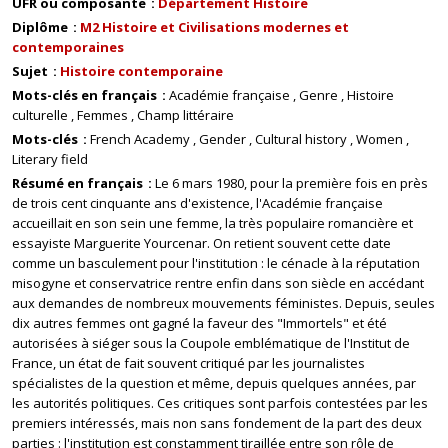
UFR ou composante
Département Histoire
Diplôme
M2 Histoire et Civilisations modernes et
contemporaines
Sujet
Histoire contemporaine
Mots-clés en français
Académie française
Genre
Histoire
culturelle
Femmes
Champ littéraire
Mots-clés
French Academy
Gender
Cultural history
Women
Literary field
Résumé en français
Le 6 mars 1980, pour la première fois en près
de trois cent cinquante ans d'existence, l'Académie française
accueillait en son sein une femme, la très populaire romancière et
essayiste Marguerite Yourcenar. On retient souvent cette date
comme un basculement pour l'institution : le cénacle à la réputation
misogyne et conservatrice rentre enfin dans son siècle en accédant
aux demandes de nombreux mouvements féministes. Depuis, seules
dix autres femmes ont gagné la faveur des "Immortels" et été
autorisées à siéger sous la Coupole emblématique de l'Institut de
France, un état de fait souvent critiqué par les journalistes
spécialistes de la question et même, depuis quelques années, par
les autorités politiques. Ces critiques sont parfois contestées par les
premiers intéressés, mais non sans fondement de la part des deux
parties : l'institution est constamment tiraillée entre son rôle de