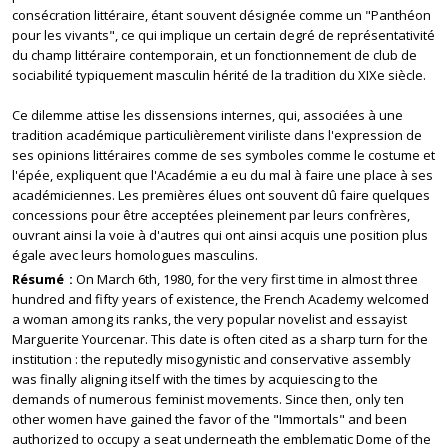
consécration littéraire, étant souvent désignée comme un "Panthéon
pour les vivants", ce qui implique un certain degré de représentativité
du champ littéraire contemporain, et un fonctionnement de club de
sociabilité typiquement masculin hérité de la tradition du XIXe siècle.
Ce dilemme attise les dissensions internes, qui, associées à une
tradition académique particulièrement viriliste dans l'expression de
ses opinions littéraires comme de ses symboles comme le costume et
l'épée, expliquent que l'Académie a eu du mal à faire une place à ses
académiciennes. Les premières élues ont souvent dû faire quelques
concessions pour être acceptées pleinement par leurs confrères,
ouvrant ainsi la voie à d'autres qui ont ainsi acquis une position plus
égale avec leurs homologues masculins.
Résumé
On March 6th, 1980, for the very first time in almost three
hundred and fifty years of existence, the French Academy welcomed
a woman among its ranks, the very popular novelist and essayist
Marguerite Yourcenar. This date is often cited as a sharp turn for the
institution : the reputedly misogynistic and conservative assembly
was finally aligning itself with the times by acquiescing to the
demands of numerous feminist movements. Since then, only ten
other women have gained the favor of the "Immortals" and been
authorized to occupy a seat underneath the emblematic Dome of the