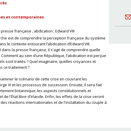
urès
rnes et contemporaines
presse française
abdication
Edward VIII
herche est de comprendre la perception française du système
ans le contexte entourant l’abdication d’Edward VIII.
II dans la presse française, il s'agit de comprendre quelle
. Comment au sein d’une République, l’abdication est perçue
ls sont traités ? Quel imaginaire, quelles croyances et
s ce traitement ?
miner le scénario de cette crise en couvrant les
ge VI et les processus de succession. Ensuite, il sera fait
Parlement britannique, les aspects constitutionnels et
de l'État libre d'Irlande. Enfin, les effets de la crise seront
es réactions internationales et de l'installation du couple à