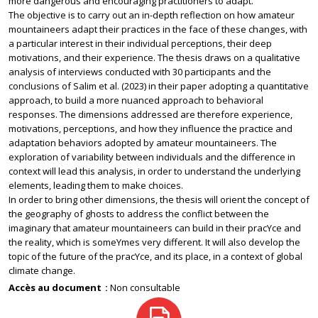
more dangerous and encouraging practitioners to adapt.
The objective is to carry out an in-depth reflection on how amateur
mountaineers adapt their practices in the face of these changes, with
a particular interest in their individual perceptions, their deep
motivations, and their experience. The thesis draws on a qualitative
analysis of interviews conducted with 30 participants and the
conclusions of Salim et al. (2023) in their paper adopting a quantitative
approach, to build a more nuanced approach to behavioral
responses. The dimensions addressed are therefore experience,
motivations, perceptions, and how they influence the practice and
adaptation behaviors adopted by amateur mountaineers. The
exploration of variability between individuals and the difference in
context will lead this analysis, in order to understand the underlying
elements, leading them to make choices.
In order to bring other dimensions, the thesis will orient the concept of
the geography of ghosts to address the conflict between the
imaginary that amateur mountaineers can build in their pracYce and
the reality, which is someYmes very different. It will also develop the
topic of the future of the pracYce, and its place, in a context of global
climate change.
Accès au document
Non consultable