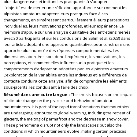
plus dangereuses et incitant les pratiquants à s’adapter.
L’objectif est de mener une réflexion approfondie sur comment les
alpinistes amateurs adaptent leurs pratiques face à ces
changements, en s’intéressant particulièrement à leurs perceptions
individuelles, leurs motivations profondes, et leur expérience. Le
mémoire s’appuie sur une analyse qualitative des entretiens menés
avec 30 participants et sur les conclusions de Salim et al. (2023) dans
leur article adoptant une approche quantitative, pour construire une
approche plus nuancée des réponses comportementales. Les
dimensions abordées sont donc l’expérience, les motivations, les
perceptions, et comment elles influent sur la pratique et les
comportements d’adaptation adoptées par les alpinistes amateurs.
L’exploration de la variabilité entre les individus et la différence de
contexte conduira cette analyse, afin de comprendre les éléments
sous-jacents, les conduisant à faire des choix.
Résumé dans une autre langue
This thesis focuses on the impact
of climate change on the practice and behavior of amateur
mountaineers. It is part of the rapid transformations that mountains
are undergoing, attributed to global warming, including the retreat of
glaciers, the melting of permafrost and the decrease in snow cover.
These phenomena disrupt not only the landscapes but also the
conditions in which mountaineers evolve, making certain practices