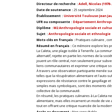
Directeur de recherche
Adell, Nicolas (1978-..
Date de soutenance
25 septembre 2024
Établissement
Université Toulouse-Jean Ja
UFR ou composante
Département Anthrop
Diplôme
M2 Anthropologie sociale et cultur
Sujet
Anthropologie sociale et ethnologie
Mots-clés en français
Pratiques culinaire
com
Résumé en français
Ce mémoire explore les pr
La Caleta, une plage isolée à Tenerife. La comm
alternatif, rejette en partie les normes de la so
jouent un rôle central, non seulement pour subven
liens communautaires et exprimer une critique soc
À travers une observation participante menée sur
telles que la récupération alimentaire et l'auto-su
expressions de résistance contre le gaspillage e
simples mais symboliques, sont des moments clés qu
collective de la communauté.
En résumé, les pratiques culinaires à La Caleta 
alimentaire, mais elles incarnent un mode de vie alt
tout en offrant une critique nuancée de la modern
Accès au document
Non consultable