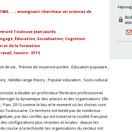
lapoug
1963-.... ; enseignant-chercheur en sciences de
Ac
univ
versité Toulouse-Jean Jaurès
gage, Éducation, Socialisation, Cognition
n et de la formation
avail, Savoirs - EFTS
cit de vie
Théorie de moyenne portée
Éducation populaire
tory
Middle-range theory
Popular education
Socio-cultural
consiste à étudier en profondeur l’itinéraire professionnel
nterroger la dynamique des acteurs et des organisations. Elle
76 ; Pain, 2011) comme le lieu et le moment où les choses sont
on Toulousaine. Ce territoire est teinté par de nombreux
obale, par des conflits qui ont traversé la société française
 des configurations plus récentes et locales : depuis les
e course à la technicité, les organisations du secteur ont