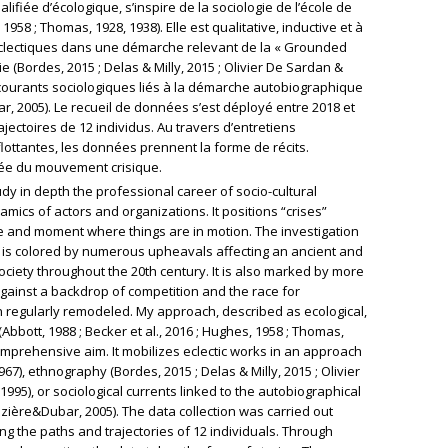
fiée d’écologique, s’inspire de la sociologie de l’école de
1958 ; Thomas, 1928, 1938). Elle est qualitative, inductive et à
éclectiques dans une démarche relevant de la « Grounded
e (Bordes, 2015 ; Delas & Milly, 2015 ; Olivier De Sardan &
 courants sociologiques liés à la démarche autobiographique
, 2005). Le recueil de données s’est déployé entre 2018 et
ajectoires de 12 individus. Au travers d’entretiens
lottantes, les données prennent la forme de récits.
tée du mouvement crisique.
udy in depth the professional career of socio-cultural
mics of actors and organizations. It positions “crises”
lace and moment where things are in motion. The investigation
ory is colored by numerous upheavals affecting an ancient and
society throughout the 20th century. It is also marked by more
against a backdrop of competition and the race for
en regularly remodeled. My approach, described as ecological,
(Abbott, 1988 ; Becker et al., 2016 ; Hughes, 1958 ; Thomas,
a comprehensive aim. It mobilizes eclectic works in an approach
), ethnography (Bordes, 2015 ; Delas & Milly, 2015 ; Olivier
995), or sociological currents linked to the autobiographical
zière&Dubar, 2005). The data collection was carried out
g the paths and trajectories of 12 individuals. Through