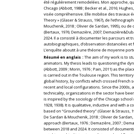
été régulièrement remodelées. Mon approche, quali
Chicago (Abbott, 1988 ; Becker et al., 2016; Hughes, 
visée compréhensive. Elle mobilise des travaux 
Theory » (Glaser & Strauss, 1967), de l’ethnographi
Mouchenik, 2018 ; Olivier de Sardan, 1995), ou de
(Bertaux, 1976; Demazière, 2007; Demazière&Dubar
2024. Il a consisté à documenter les parcours et tr
autobiographiques, d’observation distanciées et f
L’enquête aboutit à une théorie de moyenne por
Résumé en anglais
The aim of my work is to st
animators. My thesis leads to questioning the dyna
(Abbott, 2009 ; Morin, 1976 ; Pain, 2011) as the p
is carried out in the Toulouse region. This territ
global history, by conflicts which crossed French 
recent and local configurations. Since the 2000s, 
technicality, organizations in the sector have be
is inspired by the sociology of the Chicago school 
1928, 1938). It is qualitative, inductive and with 
based on “Grounded theory” (Glaser & Strauss, 1967
De Sardan & Mouchenik, 2018 ; Olivier de Sardan, 1
approach (Bertaux, 1976 ; Demazière, 2007 ; Dema
between 2018 and 2024. It consisted of documentin