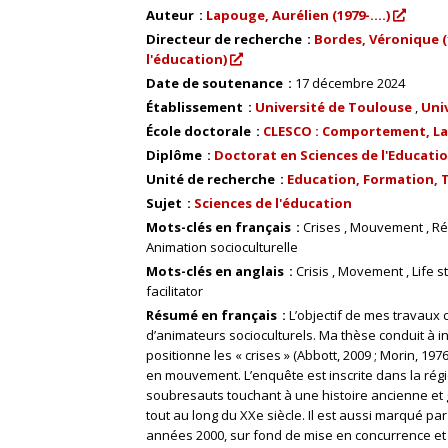
Auteur
Lapouge, Aurélien (1979-....)
Directeur de recherche
Bordes, Véronique (
l'éducation)
Date de soutenance
17 décembre 2024
Établissement
Université de Toulouse
Uni
École doctorale
CLESCO : Comportement, Lan
Diplôme
Doctorat en Sciences de l'Educatio
Unité de recherche
Education, Formation, Tr
Sujet
Sciences de l'éducation
Mots-clés en français
Crises
Mouvement
Ré
Animation socioculturelle
Mots-clés en anglais
Crisis
Movement
Life s
facilitator
Résumé en français
L’objectif de mes travaux 
d’animateurs socioculturels. Ma thèse conduit à i
positionne les « crises » (Abbott, 2009 ; Morin, 19
en mouvement. L’enquête est inscrite dans la régi
soubresauts touchant à une histoire ancienne et gl
tout au long du XXe siècle. Il est aussi marqué par
années 2000, sur fond de mise en concurrence et d